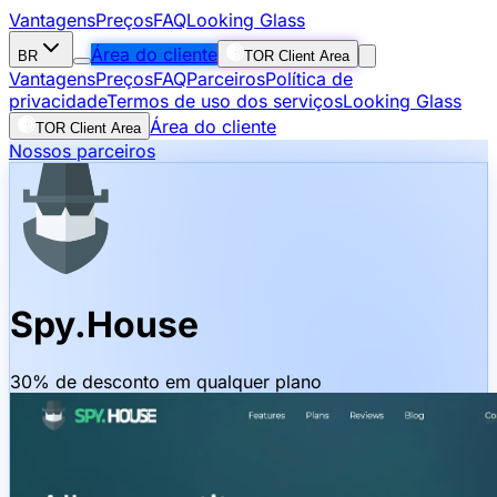
Vantagens
Preços
FAQ
Looking Glass
Área do cliente
BR
TOR Client Area
Vantagens
Preços
FAQ
Parceiros
Política de
privacidade
Termos de uso dos serviços
Looking Glass
Área do cliente
TOR Client Area
Nossos parceiros
Spy.House
30% de desconto em qualquer plano