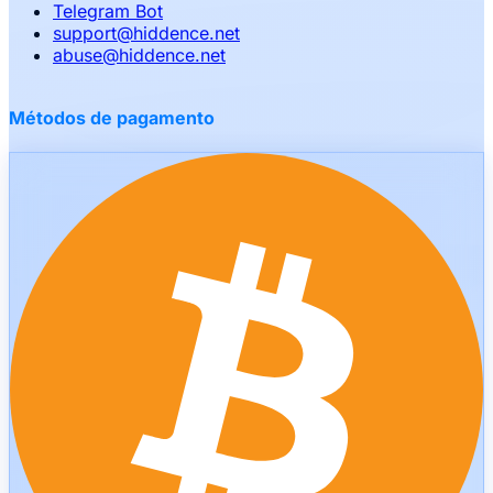
Telegram Bot
support
@
hiddence.net
abuse
@
hiddence.net
Métodos de pagamento