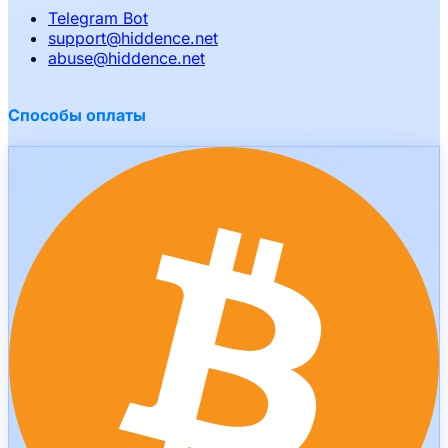
Telegram Bot
support
@
hiddence.net
abuse
@
hiddence.net
Способы оплаты