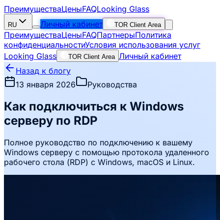
Преимущества
Цены
FAQ
Looking Glass
Личный кабинет
RU
TOR Client Area
Преимущества
Цены
FAQ
Партнеры
Политика
конфиденциальности
Условия использования услуг
Looking Glass
Личный кабинет
TOR Client Area
Назад к блогу
13 января 2026
Руководства
Как подключиться к Windows
серверу по RDP
Полное руководство по подключению к вашему
Windows серверу с помощью протокола удаленного
рабочего стола (RDP) с Windows, macOS и Linux.