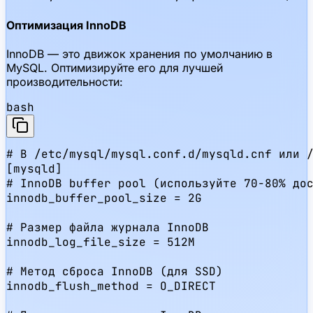
Оптимизация InnoDB
InnoDB — это движок хранения по умолчанию в
MySQL. Оптимизируйте его для лучшей
производительности:
bash
# В /etc/mysql/mysql.conf.d/mysqld.cnf или /
[mysqld]

# InnoDB buffer pool (используйте 70-80% дос
innodb_buffer_pool_size = 2G

# Размер файла журнала InnoDB

innodb_log_file_size = 512M

# Метод сброса InnoDB (для SSD)

innodb_flush_method = O_DIRECT
