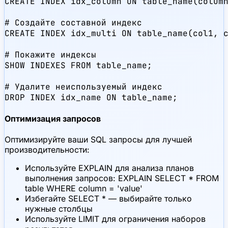
CREATE INDEX idx_column ON table_name(column
# Создайте составной индекс

CREATE INDEX idx_multi ON table_name(col1, c
# Покажите индексы

SHOW INDEXES FROM table_name;

# Удалите неиспользуемый индекс

DROP INDEX idx_name ON table_name;
Оптимизация запросов
Оптимизируйте ваши SQL запросы для лучшей
производительности:
Используйте EXPLAIN для анализа планов
выполнения запросов: EXPLAIN SELECT * FROM
table WHERE column = 'value'
Избегайте SELECT * — выбирайте только
нужные столбцы
Используйте LIMIT для ограничения наборов