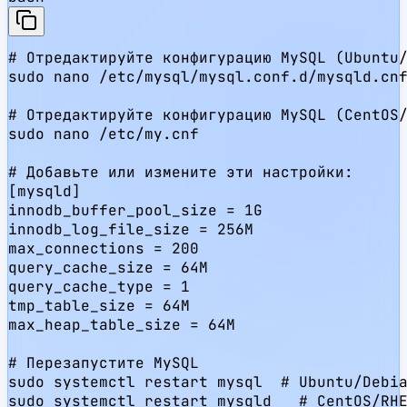
# Отредактируйте конфигурацию MySQL (Ubuntu/
sudo nano /etc/mysql/mysql.conf.d/mysqld.cnf
# Отредактируйте конфигурацию MySQL (CentOS/
sudo nano /etc/my.cnf

# Добавьте или измените эти настройки:

[mysqld]

innodb_buffer_pool_size = 1G

innodb_log_file_size = 256M

max_connections = 200

query_cache_size = 64M

query_cache_type = 1

tmp_table_size = 64M

max_heap_table_size = 64M

# Перезапустите MySQL

sudo systemctl restart mysql  # Ubuntu/Debia
sudo systemctl restart mysqld   # CentOS/RH