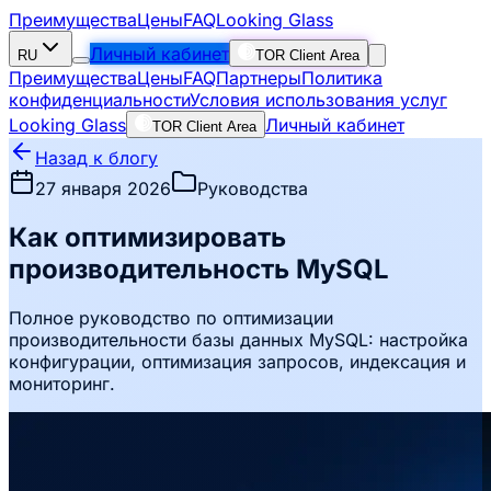
Преимущества
Цены
FAQ
Looking Glass
Личный кабинет
RU
TOR Client Area
Преимущества
Цены
FAQ
Партнеры
Политика
конфиденциальности
Условия использования услуг
Looking Glass
Личный кабинет
TOR Client Area
Назад к блогу
27 января 2026
Руководства
Как оптимизировать
производительность MySQL
Полное руководство по оптимизации
производительности базы данных MySQL: настройка
конфигурации, оптимизация запросов, индексация и
мониторинг.