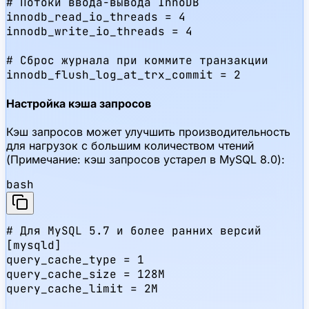
# Потоки ввода-вывода InnoDB

innodb_read_io_threads = 4

innodb_write_io_threads = 4

# Сброс журнала при коммите транзакции

innodb_flush_log_at_trx_commit = 2
Настройка кэша запросов
Кэш запросов может улучшить производительность
для нагрузок с большим количеством чтений
(Примечание: кэш запросов устарел в MySQL 8.0):
bash
# Для MySQL 5.7 и более ранних версий

[mysqld]

query_cache_type = 1

query_cache_size = 128M

query_cache_limit = 2M
