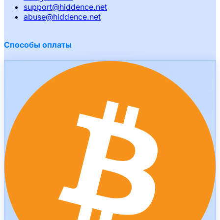
support
@
hiddence.net
abuse
@
hiddence.net
Способы оплаты