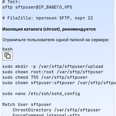
# Тест:

sftp sftpuser@IP_ВАШЕГО_VPS

# FileZilla: протокол SFTP, порт 22
Изоляция каталога (chroot), рекомендуется
Ограничьте пользователя одной папкой на сервере:
bash
sudo mkdir -p /var/sftp/sftpuser/upload

sudo chown root:root /var/sftp/sftpuser

sudo chmod 755 /var/sftp/sftpuser

sudo chown sftpuser:sftpuser /var/sftp/sftpu
sudo nano /etc/ssh/sshd_config

Match User sftpuser

    ChrootDirectory /var/sftp/sftpuser

    ForceCommand internal-sftp
