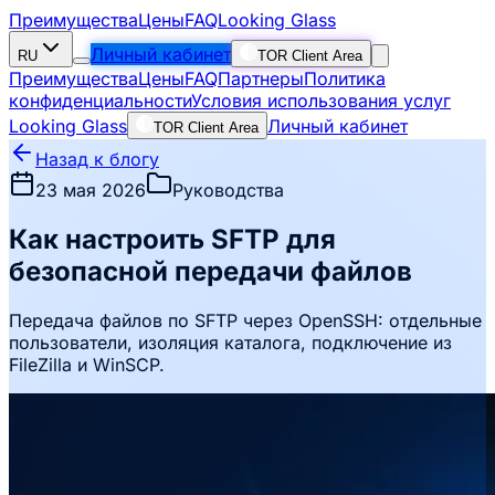
Преимущества
Цены
FAQ
Looking Glass
Личный кабинет
RU
TOR Client Area
Преимущества
Цены
FAQ
Партнеры
Политика
конфиденциальности
Условия использования услуг
Looking Glass
Личный кабинет
TOR Client Area
Назад к блогу
23 мая 2026
Руководства
Как настроить SFTP для
безопасной передачи файлов
Передача файлов по SFTP через OpenSSH: отдельные
пользователи, изоляция каталога, подключение из
FileZilla и WinSCP.