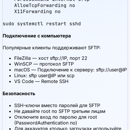
    AllowTcpForwarding no

    X11Forwarding no

sudo systemctl restart sshd
Подключение с компьютера
Популярные клиенты поддерживают SFTP:
FileZilla — хост sftp://IP, порт 22
WinSCP — протокол SFTP
macOS — Подключение к серверу: sftp://user@IP
Linux: sftp user@IP или scp
VS Code — Remote SSH
Безопасность
SSH-ключи вместо паролей для SFTP
Не давайте root по SFTP третьим лицам
Отключите вход по паролю для root
(PasswordAuthentication no)
Для аккаунтов «только загрузка» используйте