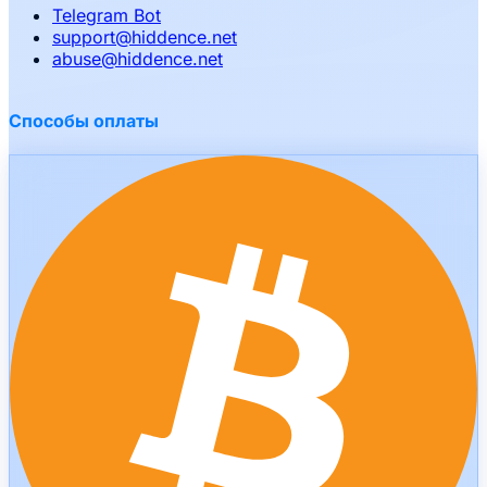
Telegram Bot
support
@
hiddence.net
abuse
@
hiddence.net
Способы оплаты