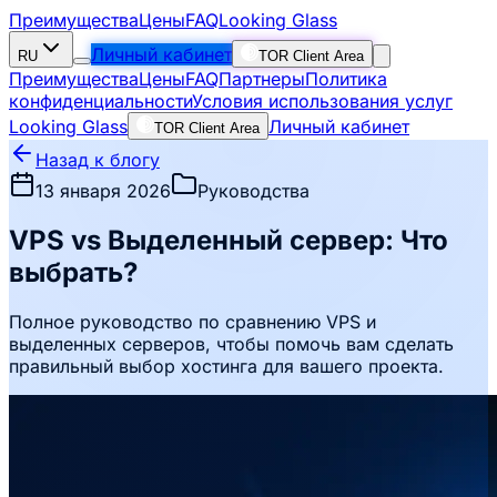
Преимущества
Цены
FAQ
Looking Glass
Личный кабинет
RU
TOR Client Area
Преимущества
Цены
FAQ
Партнеры
Политика
конфиденциальности
Условия использования услуг
Looking Glass
Личный кабинет
TOR Client Area
Назад к блогу
13 января 2026
Руководства
VPS vs Выделенный сервер: Что
выбрать?
Полное руководство по сравнению VPS и
выделенных серверов, чтобы помочь вам сделать
правильный выбор хостинга для вашего проекта.