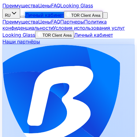
Преимущества
Цены
FAQ
Looking Glass
Личный кабинет
RU
TOR Client Area
Преимущества
Цены
FAQ
Партнеры
Политика
конфиденциальности
Условия использования услуг
Looking Glass
Личный кабинет
TOR Client Area
Наши партнёры