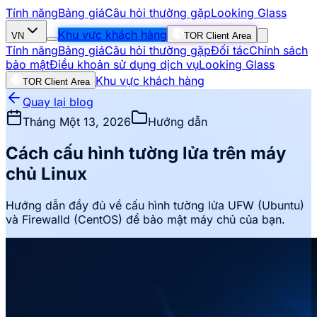
Tính năng
Bảng giá
Câu hỏi thường gặp
Looking Glass
Khu vực khách hàng
VN
TOR Client Area
Tính năng
Bảng giá
Câu hỏi thường gặp
Đối tác
Chính sách
bảo mật
Điều khoản sử dụng dịch vụ
Looking Glass
Khu vực khách hàng
TOR Client Area
Quay lại blog
Tháng Một 13, 2026
Hướng dẫn
Cách cấu hình tường lửa trên máy
chủ Linux
Hướng dẫn đầy đủ về cấu hình tường lửa UFW (Ubuntu)
và Firewalld (CentOS) để bảo mật máy chủ của bạn.