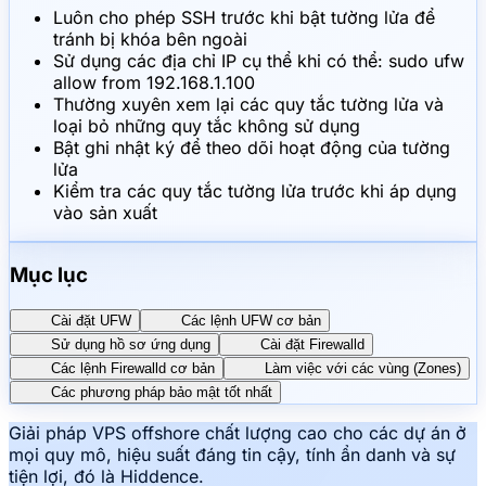
Luôn cho phép SSH trước khi bật tường lửa để
tránh bị khóa bên ngoài
Sử dụng các địa chỉ IP cụ thể khi có thể: sudo ufw
allow from 192.168.1.100
Thường xuyên xem lại các quy tắc tường lửa và
loại bỏ những quy tắc không sử dụng
Bật ghi nhật ký để theo dõi hoạt động của tường
lửa
Kiểm tra các quy tắc tường lửa trước khi áp dụng
vào sản xuất
Mục lục
Cài đặt UFW
Các lệnh UFW cơ bản
Sử dụng hồ sơ ứng dụng
Cài đặt Firewalld
Các lệnh Firewalld cơ bản
Làm việc với các vùng (Zones)
Các phương pháp bảo mật tốt nhất
Giải pháp VPS offshore chất lượng cao cho các dự án ở
mọi quy mô, hiệu suất đáng tin cậy, tính ẩn danh và sự
tiện lợi, đó là Hiddence.