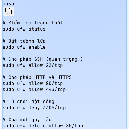
bash
# Kiểm tra trạng thái

sudo ufw status

# Bật tường lửa

sudo ufw enable

# Cho phép SSH (quan trọng!)

sudo ufw allow 22/tcp

# Cho phép HTTP và HTTPS

sudo ufw allow 80/tcp

sudo ufw allow 443/tcp

# Từ chối một cổng

sudo ufw deny 3306/tcp

# Xóa một quy tắc

sudo ufw delete allow 80/tcp