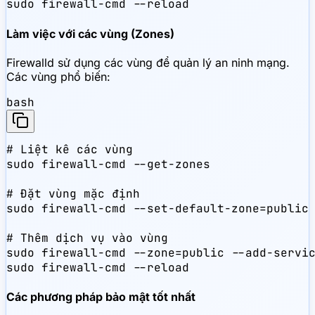
sudo firewall-cmd --reload
Làm việc với các vùng (Zones)
Firewalld sử dụng các vùng để quản lý an ninh mạng.
Các vùng phổ biến:
bash
# Liệt kê các vùng

sudo firewall-cmd --get-zones

# Đặt vùng mặc định

sudo firewall-cmd --set-default-zone=public

# Thêm dịch vụ vào vùng

sudo firewall-cmd --zone=public --add-servic
sudo firewall-cmd --reload
Các phương pháp bảo mật tốt nhất