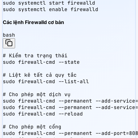
sudo systemctl start firewalld

sudo systemctl enable firewalld
Các lệnh Firewalld cơ bản
bash
# Kiểm tra trạng thái

sudo firewall-cmd --state

# Liệt kê tất cả quy tắc

sudo firewall-cmd --list-all

# Cho phép một dịch vụ

sudo firewall-cmd --permanent --add-service=
sudo firewall-cmd --permanent --add-service=
sudo firewall-cmd --reload

# Cho phép một cổng

sudo firewall-cmd --permanent --add-port=808