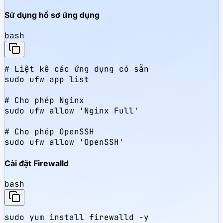
Sử dụng hồ sơ ứng dụng
bash
# Liệt kê các ứng dụng có sẵn

sudo ufw app list

# Cho phép Nginx

sudo ufw allow 'Nginx Full'

# Cho phép OpenSSH

sudo ufw allow 'OpenSSH'
Cài đặt Firewalld
bash
sudo yum install firewalld -y
