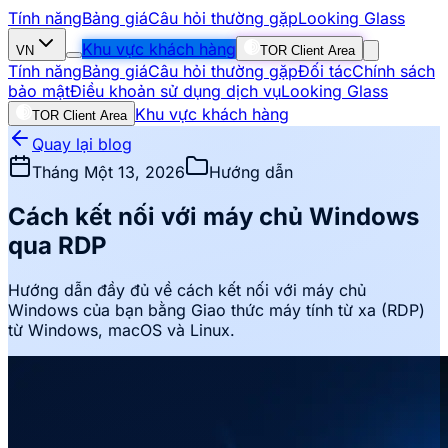
Tính năng
Bảng giá
Câu hỏi thường gặp
Looking Glass
Khu vực khách hàng
VN
TOR Client Area
Tính năng
Bảng giá
Câu hỏi thường gặp
Đối tác
Chính sách
bảo mật
Điều khoản sử dụng dịch vụ
Looking Glass
Khu vực khách hàng
TOR Client Area
Quay lại blog
Tháng Một 13, 2026
Hướng dẫn
Cách kết nối với máy chủ Windows
qua RDP
Hướng dẫn đầy đủ về cách kết nối với máy chủ
Windows của bạn bằng Giao thức máy tính từ xa (RDP)
từ Windows, macOS và Linux.