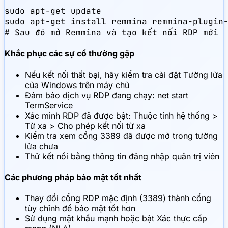
sudo apt-get update

sudo apt-get install remmina remmina-plugin-
# Sau đó mở Remmina và tạo kết nối RDP mới
Khắc phục các sự cố thường gặp
Nếu kết nối thất bại, hãy kiểm tra cài đặt Tường lửa
của Windows trên máy chủ
Đảm bảo dịch vụ RDP đang chạy: net start
TermService
Xác minh RDP đã được bật: Thuộc tính hệ thống >
Từ xa > Cho phép kết nối từ xa
Kiểm tra xem cổng 3389 đã được mở trong tường
lửa chưa
Thử kết nối bằng thông tin đăng nhập quản trị viên
Các phương pháp bảo mật tốt nhất
Thay đổi cổng RDP mặc định (3389) thành cổng
tùy chỉnh để bảo mật tốt hơn
Sử dụng mật khẩu mạnh hoặc bật Xác thực cấp