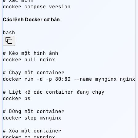
# Xác minh

docker compose version
Các lệnh Docker cơ bản
bash
# Kéo một hình ảnh

docker pull nginx

# Chạy một container

docker run -d -p 80:80 --name mynginx nginx

# Liệt kê các container đang chạy

docker ps

# Dừng một container

docker stop mynginx

# Xóa một container

docker rm mynginx