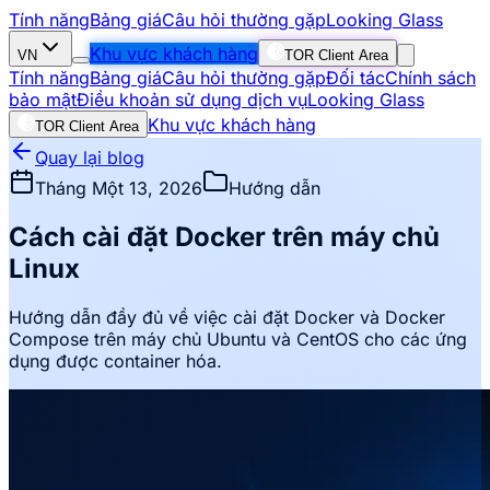
Tính năng
Bảng giá
Câu hỏi thường gặp
Looking Glass
Khu vực khách hàng
VN
TOR Client Area
Tính năng
Bảng giá
Câu hỏi thường gặp
Đối tác
Chính sách
bảo mật
Điều khoản sử dụng dịch vụ
Looking Glass
Khu vực khách hàng
TOR Client Area
Quay lại blog
Tháng Một 13, 2026
Hướng dẫn
Cách cài đặt Docker trên máy chủ
Linux
Hướng dẫn đầy đủ về việc cài đặt Docker và Docker
Compose trên máy chủ Ubuntu và CentOS cho các ứng
dụng được container hóa.