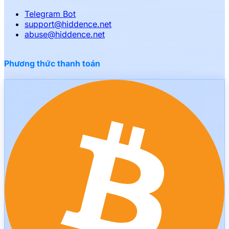
Telegram Bot
support
@
hiddence.net
abuse
@
hiddence.net
Phương thức thanh toán