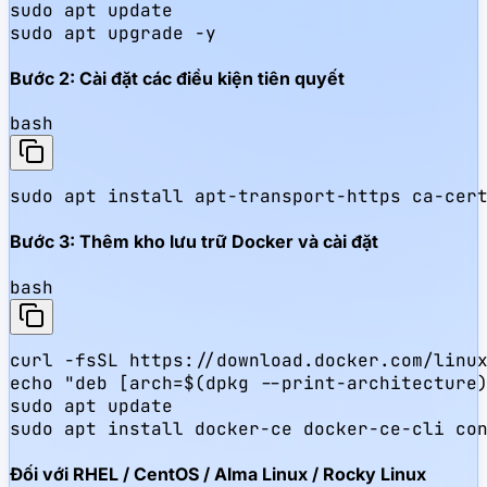
sudo apt update

sudo apt upgrade -y
Bước 2: Cài đặt các điều kiện tiên quyết
bash
sudo apt install apt-transport-https ca-cer
Bước 3: Thêm kho lưu trữ Docker và cài đặt
bash
curl -fsSL https://download.docker.com/linux
echo "deb [arch=$(dpkg --print-architecture)
sudo apt update

sudo apt install docker-ce docker-ce-cli co
Đối với RHEL / CentOS / Alma Linux / Rocky Linux