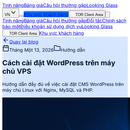
Tính năng
Bảng giá
Câu hỏi thường gặp
Looking Glass
Khu vực khách hàng
VN
TOR Client Area
Tính năng
Bảng giá
Câu hỏi thường gặp
Đối tác
Chính sách
bảo mật
Điều khoản sử dụng dịch vụ
Looking Glass
Khu vực khách hàng
TOR Client Area
Quay lại blog
Tháng Một 13, 2026
Hướng dẫn
Cách cài đặt WordPress trên máy
chủ VPS
Hướng dẫn đầy đủ về việc cài đặt CMS WordPress trên
máy chủ Linux với Nginx, MySQL và PHP.