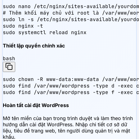
sudo nano /etc/nginx/sites-available/yourdom
# Thêm khối máy chủ với root là /var/www/wor
sudo ln -s /etc/nginx/sites-available/yourdo
sudo nginx -t

sudo systemctl reload nginx
Thiết lập quyền chính xác
bash
sudo chown -R www-data:www-data /var/www/wor
sudo find /var/www/wordpress -type d -exec c
sudo find /var/www/wordpress -type f -exec 
Hoàn tất cài đặt WordPress
Mở tên miền của bạn trong trình duyệt và làm theo trình
hướng dẫn cài đặt WordPress. Nhập chi tiết cơ sở dữ
liệu, tiêu đề trang web, tên người dùng quản trị và mật
khẩu.