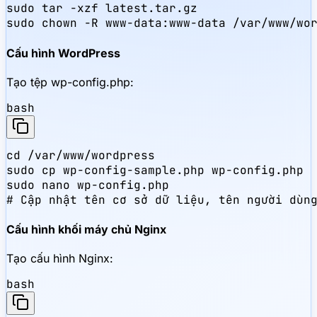
sudo tar -xzf latest.tar.gz

sudo chown -R www-data:www-data /var/www/wo
Cấu hình WordPress
Tạo tệp wp-config.php:
bash
cd /var/www/wordpress

sudo cp wp-config-sample.php wp-config.php

sudo nano wp-config.php

# Cập nhật tên cơ sở dữ liệu, tên người dùn
Cấu hình khối máy chủ Nginx
Tạo cấu hình Nginx:
bash