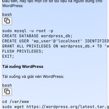
Đầu tiên, hãy tạo một cơ sở dữ liệu và người dùng cho
WordPress:
bash
sudo mysql -u root -p

CREATE DATABASE wordpress_db;

CREATE USER 'wp_user'@'localhost' IDENTIFIED
GRANT ALL PRIVILEGES ON wordpress_db.* TO 'w
FLUSH PRIVILEGES;

EXIT;
Tải xuống WordPress
Tải xuống và giải nén WordPress:
bash
cd /var/www

sudo wget https://wordpress.org/latest.tar.g