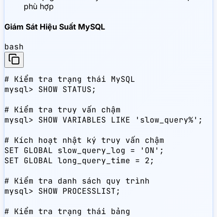
phù hợp
Giám Sát Hiệu Suất MySQL
bash
# Kiểm tra trạng thái MySQL

mysql> SHOW STATUS;

# Kiểm tra truy vấn chậm

mysql> SHOW VARIABLES LIKE 'slow_query%';

# Kích hoạt nhật ký truy vấn chậm

SET GLOBAL slow_query_log = 'ON';

SET GLOBAL long_query_time = 2;

# Kiểm tra danh sách quy trình

mysql> SHOW PROCESSLIST;

# Kiểm tra trạng thái bảng
