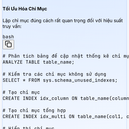
Tối Ưu Hóa Chỉ Mục
Lập chỉ mục đúng cách rất quan trọng đối với hiệu suất
truy vấn:
bash
# Phân tích bảng để cập nhật thống kê chỉ mụ
ANALYZE TABLE table_name;

# Kiểm tra các chỉ mục không sử dụng

SELECT * FROM sys.schema_unused_indexes;

# Tạo chỉ mục

CREATE INDEX idx_column ON table_name(column
# Tạo chỉ mục tổng hợp

CREATE INDEX idx_multi ON table_name(col1, c
# Hiển thị chỉ mục
