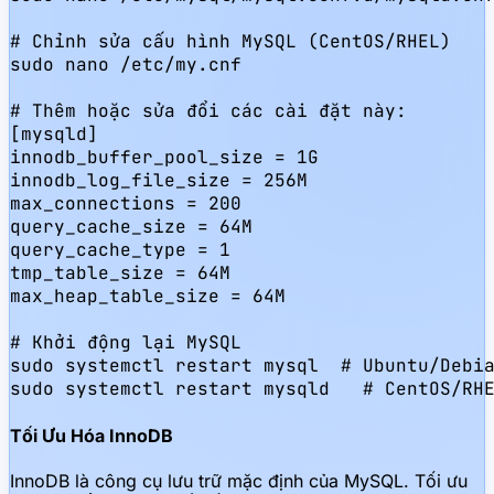
# Chỉnh sửa cấu hình MySQL (CentOS/RHEL)

sudo nano /etc/my.cnf

# Thêm hoặc sửa đổi các cài đặt này:

[mysqld]

innodb_buffer_pool_size = 1G

innodb_log_file_size = 256M

max_connections = 200

query_cache_size = 64M

query_cache_type = 1

tmp_table_size = 64M

max_heap_table_size = 64M

# Khởi động lại MySQL

sudo systemctl restart mysql  # Ubuntu/Debia
sudo systemctl restart mysqld   # CentOS/RH
Tối Ưu Hóa InnoDB
InnoDB là công cụ lưu trữ mặc định của MySQL. Tối ưu