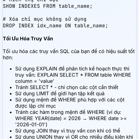
SHOW INDEXES FROM table_name;

# Xóa chỉ mục không sử dụng

DROP INDEX idx_name ON table_name;
Tối Ưu Hóa Truy Vấn
Tối ưu hóa các truy vấn SQL của bạn để có hiệu suất tốt
hơn:
Sử dụng EXPLAIN để phân tích kế hoạch thực thi
truy vấn: EXPLAIN SELECT * FROM table WHERE
column = 'value'
Tránh SELECT * - chỉ chọn các cột cần thiết
Sử dụng LIMIT để giới hạn tập kết quả
Sử dụng mệnh đề WHERE phù hợp với các cột
được lập chỉ mục
Tránh các hàm trong mệnh đề WHERE (ví dụ:
WHERE YEAR(date) = 2026 → WHERE date >=
'2026-01-01')
Sử dụng JOIN thay vì truy vấn con khi có thể
Sử dụng UNION thay vì OR cho nhiều điều kiện khi