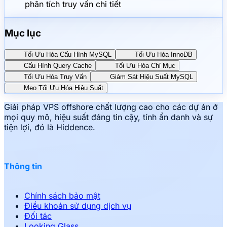
phân tích truy vấn chi tiết
Mục lục
Tối Ưu Hóa Cấu Hình MySQL
Tối Ưu Hóa InnoDB
Cấu Hình Query Cache
Tối Ưu Hóa Chỉ Mục
Tối Ưu Hóa Truy Vấn
Giám Sát Hiệu Suất MySQL
Mẹo Tối Ưu Hóa Hiệu Suất
Giải pháp VPS offshore chất lượng cao cho các dự án ở
mọi quy mô, hiệu suất đáng tin cậy, tính ẩn danh và sự
tiện lợi, đó là Hiddence.
Thông tin
Chính sách bảo mật
Điều khoản sử dụng dịch vụ
Đối tác
Looking Glass