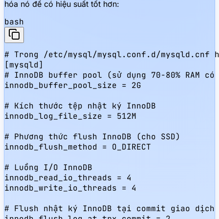
hóa nó để có hiệu suất tốt hơn:
bash
# Trong /etc/mysql/mysql.conf.d/mysqld.cnf h
[mysqld]

# InnoDB buffer pool (sử dụng 70-80% RAM có 
innodb_buffer_pool_size = 2G

# Kích thước tệp nhật ký InnoDB

innodb_log_file_size = 512M

# Phương thức flush InnoDB (cho SSD)

innodb_flush_method = O_DIRECT

# Luồng I/O InnoDB

innodb_read_io_threads = 4

innodb_write_io_threads = 4

# Flush nhật ký InnoDB tại commit giao dịch

innodb_flush_log_at_trx_commit = 2