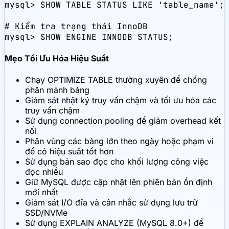
mysql> SHOW TABLE STATUS LIKE 'table_name';

# Kiểm tra trạng thái InnoDB

mysql> SHOW ENGINE INNODB STATUS;
Mẹo Tối Ưu Hóa Hiệu Suất
Chạy OPTIMIZE TABLE thường xuyên để chống
phân mảnh bảng
Giám sát nhật ký truy vấn chậm và tối ưu hóa các
truy vấn chậm
Sử dụng connection pooling để giảm overhead kết
nối
Phân vùng các bảng lớn theo ngày hoặc phạm vi
để có hiệu suất tốt hơn
Sử dụng bản sao đọc cho khối lượng công việc
đọc nhiều
Giữ MySQL được cập nhật lên phiên bản ổn định
mới nhất
Giám sát I/O đĩa và cân nhắc sử dụng lưu trữ
SSD/NVMe
Sử dụng EXPLAIN ANALYZE (MySQL 8.0+) để