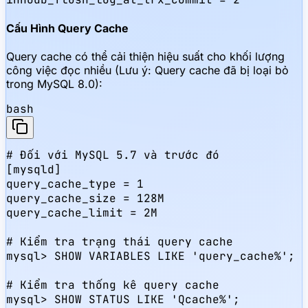
Cấu Hình Query Cache
Query cache có thể cải thiện hiệu suất cho khối lượng
công việc đọc nhiều (Lưu ý: Query cache đã bị loại bỏ
trong MySQL 8.0):
bash
# Đối với MySQL 5.7 và trước đó

[mysqld]

query_cache_type = 1

query_cache_size = 128M

query_cache_limit = 2M

# Kiểm tra trạng thái query cache

mysql> SHOW VARIABLES LIKE 'query_cache%';

# Kiểm tra thống kê query cache

mysql> SHOW STATUS LIKE 'Qcache%';