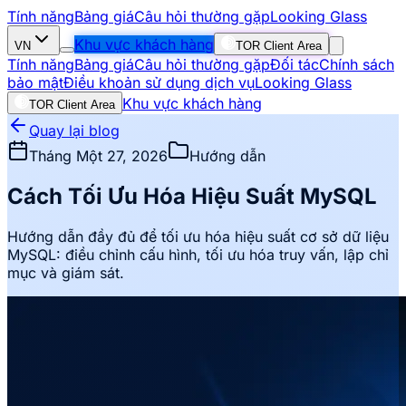
Tính năng
Bảng giá
Câu hỏi thường gặp
Looking Glass
Khu vực khách hàng
VN
TOR Client Area
Tính năng
Bảng giá
Câu hỏi thường gặp
Đối tác
Chính sách
bảo mật
Điều khoản sử dụng dịch vụ
Looking Glass
Khu vực khách hàng
TOR Client Area
Quay lại blog
Tháng Một 27, 2026
Hướng dẫn
Cách Tối Ưu Hóa Hiệu Suất MySQL
Hướng dẫn đầy đủ để tối ưu hóa hiệu suất cơ sở dữ liệu
MySQL: điều chỉnh cấu hình, tối ưu hóa truy vấn, lập chỉ
mục và giám sát.