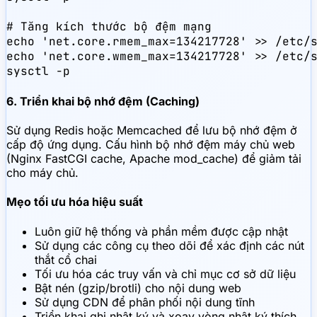
# Tăng kích thước bộ đệm mạng

echo 'net.core.rmem_max=134217728' >> /etc/s
echo 'net.core.wmem_max=134217728' >> /etc/s
sysctl -p
6. Triển khai bộ nhớ đệm (Caching)
Sử dụng Redis hoặc Memcached để lưu bộ nhớ đệm ở
cấp độ ứng dụng. Cấu hình bộ nhớ đệm máy chủ web
(Nginx FastCGI cache, Apache mod_cache) để giảm tải
cho máy chủ.
Mẹo tối ưu hóa hiệu suất
Luôn giữ hệ thống và phần mềm được cập nhật
Sử dụng các công cụ theo dõi để xác định các nút
thắt cổ chai
Tối ưu hóa các truy vấn và chỉ mục cơ sở dữ liệu
Bật nén (gzip/brotli) cho nội dung web
Sử dụng CDN để phân phối nội dung tĩnh
Triển khai ghi nhật ký và xoay vòng nhật ký thích