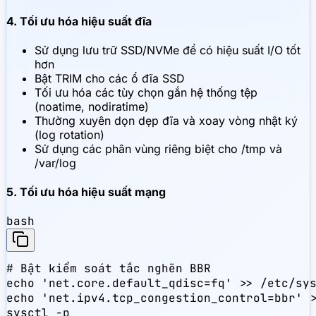
4. Tối ưu hóa hiệu suất đĩa
Sử dụng lưu trữ SSD/NVMe để có hiệu suất I/O tốt
hơn
Bật TRIM cho các ổ đĩa SSD
Tối ưu hóa các tùy chọn gắn hệ thống tệp
(noatime, nodiratime)
Thường xuyên dọn dẹp đĩa và xoay vòng nhật ký
(log rotation)
Sử dụng các phân vùng riêng biệt cho /tmp và
/var/log
5. Tối ưu hóa hiệu suất mạng
bash
# Bật kiểm soát tắc nghẽn BBR

echo 'net.core.default_qdisc=fq' >> /etc/sys
echo 'net.ipv4.tcp_congestion_control=bbr' >
sysctl -p
