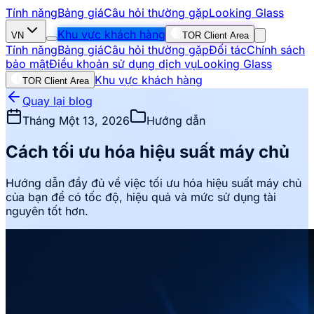
Tính năng
Bảng giá
Câu hỏi thường gặp
Looking Glass
Khu vực khách hàng
VN
TOR Client Area
Tính năng
Bảng giá
Câu hỏi thường gặp
Đối tác
Chính sách
bảo mật
Điều khoản sử dụng dịch vụ
Looking Glass
Khu vực khách hàng
TOR Client Area
Quay lại blog
Tháng Một 13, 2026
Hướng dẫn
Cách tối ưu hóa hiệu suất máy chủ
Hướng dẫn đầy đủ về việc tối ưu hóa hiệu suất máy chủ
của bạn để có tốc độ, hiệu quả và mức sử dụng tài
nguyên tốt hơn.