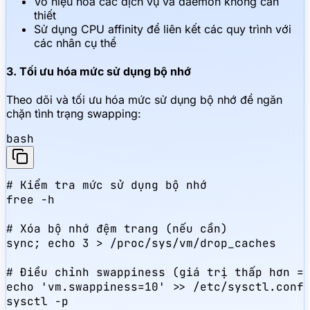
Vô hiệu hóa các dịch vụ và daemon không cần
thiết
Sử dụng CPU affinity để liên kết các quy trình với
các nhân cụ thể
3. Tối ưu hóa mức sử dụng bộ nhớ
Theo dõi và tối ưu hóa mức sử dụng bộ nhớ để ngăn
chặn tình trạng swapping:
bash
# Kiểm tra mức sử dụng bộ nhớ

free -h

# Xóa bộ nhớ đệm trang (nếu cần)

sync; echo 3 > /proc/sys/vm/drop_caches

# Điều chỉnh swappiness (giá trị thấp hơn = 
echo 'vm.swappiness=10' >> /etc/sysctl.conf

sysctl -p