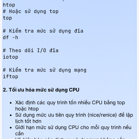
htop

# Hoặc sử dụng top

top

# Kiểm tra mức sử dụng đĩa

df -h

# Theo dõi I/O đĩa

iotop

# Kiểm tra mức sử dụng mạng

iftop
2. Tối ưu hóa mức sử dụng CPU
Xác định các quy trình tốn nhiều CPU bằng top
hoặc htop
Sử dụng mức ưu tiên quy trình (nice/renice) để lập
lịch tốt hơn
Giới hạn mức sử dụng CPU cho mỗi quy trình nếu
cần