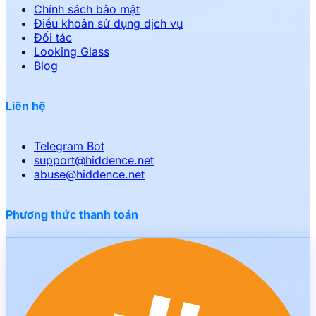
Chính sách bảo mật
Điều khoản sử dụng dịch vụ
Đối tác
Looking Glass
Blog
Liên hệ
Telegram Bot
support
@
hiddence.net
abuse
@
hiddence.net
Phương thức thanh toán