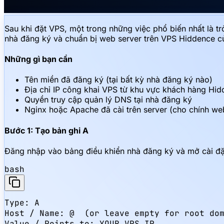
Sau khi đặt VPS, một trong những việc phổ biến nhất là t
nhà đăng ký và chuẩn bị web server trên VPS Hiddence c
Những gì bạn cần
Tên miền đã đăng ký (tại bất kỳ nhà đăng ký nào)
Địa chỉ IP công khai VPS từ khu vực khách hàng Hi
Quyền truy cập quản lý DNS tại nhà đăng ký
Nginx hoặc Apache đã cài trên server (cho chính web
Bước 1: Tạo bản ghi A
Đăng nhập vào bảng điều khiển nhà đăng ký và mở cài đặ
bash
Type: A

Host / Name: @  (or leave empty for root dom
Value / Points to: YOUR_VPS_IP
