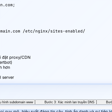
n.com;

main.com /etc/nginx/sites-enabled/

x
i đặt proxy/CDN
ertbot)
h hơn
l server
u hình subdomain www
Bước 3: Xác minh lan truyền DNS
Bướ
 quy mô, hiệu suất đáng tin cậy, tính ẩn danh và sự tiện lợ