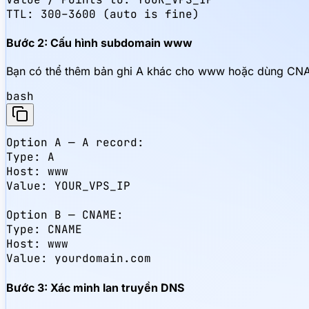
TTL: 300–3600 (auto is fine)
Bước 2: Cấu hình subdomain www
Bạn có thể thêm bản ghi A khác cho www hoặc dùng CNA
bash
Option A — A record:

Type: A

Host: www

Value: YOUR_VPS_IP

Option B — CNAME:

Type: CNAME

Host: www

Value: yourdomain.com
Bước 3: Xác minh lan truyền DNS