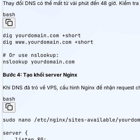
Thay đổi DNS có thể mất từ vài phút đến 48 giờ. Kiểm tra
bash
dig yourdomain.com +short

dig www.yourdomain.com +short

# Or use nslookup:

nslookup yourdomain.com
Bước 4: Tạo khối server Nginx
Khi DNS đã trỏ về VPS, cấu hình Nginx để nhận request c
bash
sudo nano /etc/nginx/sites-available/yourdom
server {

    listen 80;
