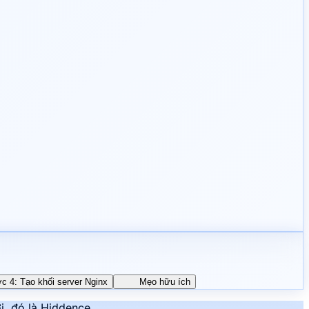
c 4: Tạo khối server Nginx
Mẹo hữu ích
i, đó là Hiddence.