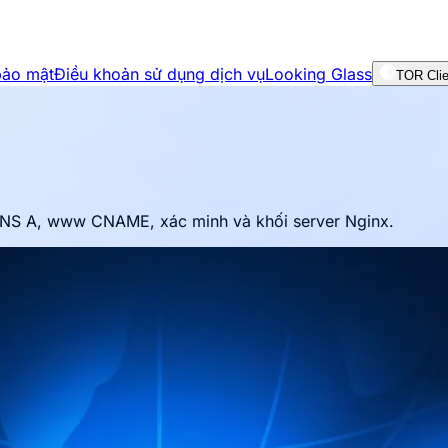
bảo mật
Điều khoản sử dụng dịch vụ
Looking Glass
TOR Clie
 DNS A, www CNAME, xác minh và khối server Nginx.