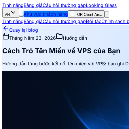
Tính năng
Bảng giá
Câu hỏi thường gặp
Looking Glass
Khu vực khách hàng
VN
TOR Client Area
Tính năng
Bảng giá
Câu hỏi thường gặp
Đối tác
Chính sách 
Quay lại blog
Tháng Năm 23, 2026
Hướng dẫn
Cách Trỏ Tên Miền về VPS của Bạn
Hướng dẫn từng bước kết nối tên miền với VPS: bản ghi