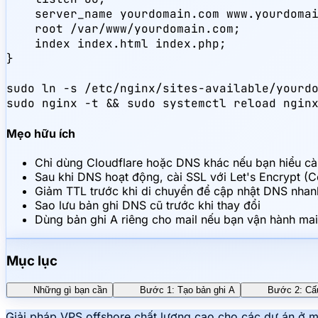
    server_name yourdomain.com www.yourdomai
    root /var/www/yourdomain.com;

    index index.html index.php;

}

sudo ln -s /etc/nginx/sites-available/yourdo
sudo nginx -t && sudo systemctl reload ngin
Mẹo hữu ích
Chỉ dùng Cloudflare hoặc DNS khác nếu bạn hiểu cà
Sau khi DNS hoạt động, cài SSL với Let's Encrypt (C
Giảm TTL trước khi di chuyển để cập nhật DNS nhan
Sao lưu bản ghi DNS cũ trước khi thay đổi
Dùng bản ghi A riêng cho mail nếu bạn vận hành mai
Mục lục
Những gì bạn cần
Bước 1: Tạo bản ghi A
Bước 2: Cấ
Giải pháp VPS offshore chất lượng cao cho các dự án ở mọi