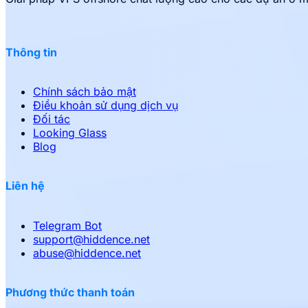
Thông tin
Chính sách bảo mật
Điều khoản sử dụng dịch vụ
Đối tác
Looking Glass
Blog
Liên hệ
Telegram Bot
support
@
hiddence.net
abuse
@
hiddence.net
Phương thức thanh toán