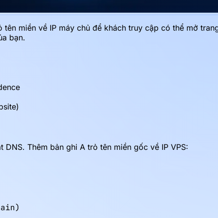
rỏ tên miền về IP máy chủ để khách truy cập có thể mở tran
ủa bạn.
ddence
site)
t DNS. Thêm bản ghi A trỏ tên miền gốc về IP VPS:
ain)
