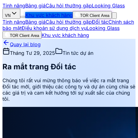
Tính năng
Bảng giá
Câu hỏi thường gặp
Looking Glass
Khu vực khách hàng
VN
TOR Client Area
Tính năng
Bảng giá
Câu hỏi thường gặp
Đối tác
Chính sách
bảo mật
Điều khoản sử dụng dịch vụ
Looking Glass
Khu vực khách hàng
TOR Client Area
Quay lại blog
Tháng Tư 29, 2025
Tin tức dự án
Ra mắt trang Đối tác
Chúng tôi rất vui mừng thông báo về việc ra mắt trang
Đối tác mới, giới thiệu các công ty và dự án cùng chia sẻ
các giá trị và cam kết hướng tới sự xuất sắc của chúng
tôi.