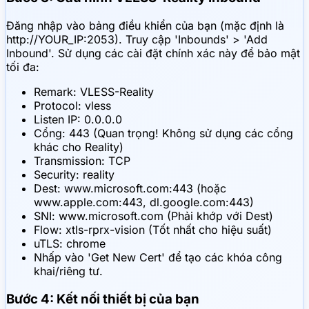
Đăng nhập vào bảng điều khiển của bạn (mặc định là
http://YOUR_IP:2053). Truy cập 'Inbounds' > 'Add
Inbound'. Sử dụng các cài đặt chính xác này để bảo mật
tối đa:
Remark: VLESS-Reality
Protocol: vless
Listen IP: 0.0.0.0
Cổng: 443 (Quan trọng! Không sử dụng các cổng
khác cho Reality)
Transmission: TCP
Security: reality
Dest: www.microsoft.com:443 (hoặc
www.apple.com:443, dl.google.com:443)
SNI: www.microsoft.com (Phải khớp với Dest)
Flow: xtls-rprx-vision (Tốt nhất cho hiệu suất)
uTLS: chrome
Nhấp vào 'Get New Cert' để tạo các khóa công
khai/riêng tư.
Bước 4: Kết nối thiết bị của bạn