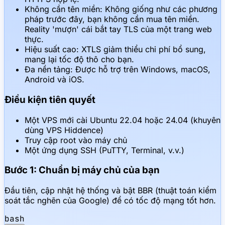
Không cần tên miền: Không giống như các phương
pháp trước đây, bạn không cần mua tên miền.
Reality 'mượn' cái bắt tay TLS của một trang web
thực.
Hiệu suất cao: XTLS giảm thiểu chi phí bổ sung,
mang lại tốc độ thô cho bạn.
Đa nền tảng: Được hỗ trợ trên Windows, macOS,
Android và iOS.
Điều kiện tiên quyết
Một VPS mới cài Ubuntu 22.04 hoặc 24.04 (khuyên
dùng VPS Hiddence)
Truy cập root vào máy chủ
Một ứng dụng SSH (PuTTY, Terminal, v.v.)
Bước 1: Chuẩn bị máy chủ của bạn
Đầu tiên, cập nhật hệ thống và bật BBR (thuật toán kiểm
soát tắc nghẽn của Google) để có tốc độ mạng tốt hơn.
bash