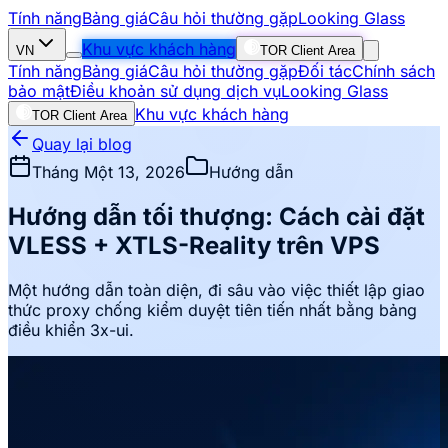
Tính năng
Bảng giá
Câu hỏi thường gặp
Looking Glass
Khu vực khách hàng
VN
TOR Client Area
Tính năng
Bảng giá
Câu hỏi thường gặp
Đối tác
Chính sách
bảo mật
Điều khoản sử dụng dịch vụ
Looking Glass
Khu vực khách hàng
TOR Client Area
Quay lại blog
Tháng Một 13, 2026
Hướng dẫn
Hướng dẫn tối thượng: Cách cài đặt
VLESS + XTLS-Reality trên VPS
Một hướng dẫn toàn diện, đi sâu vào việc thiết lập giao
thức proxy chống kiểm duyệt tiên tiến nhất bằng bảng
điều khiển 3x-ui.