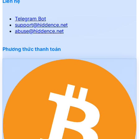
Liên hệ
Telegram Bot
support
@
hiddence.net
abuse
@
hiddence.net
Phương thức thanh toán