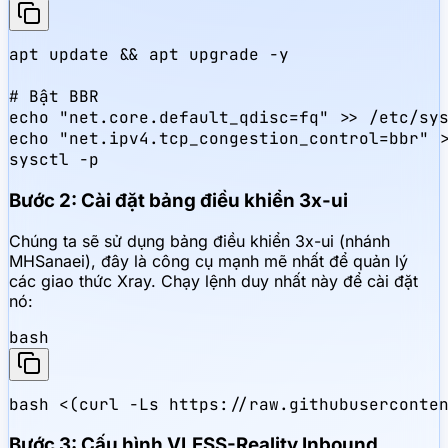
apt update && apt upgrade -y

# Bật BBR

echo "net.core.default_qdisc=fq" >> /etc/sys
echo "net.ipv4.tcp_congestion_control=bbr" >
sysctl -p
Bước 2: Cài đặt bảng điều khiển 3x-ui
Chúng ta sẽ sử dụng bảng điều khiển 3x-ui (nhánh
MHSanaei), đây là công cụ mạnh mẽ nhất để quản lý
các giao thức Xray. Chạy lệnh duy nhất này để cài đặt
nó:
bash
bash <(curl -Ls https://raw.githubuserconte
Bước 3: Cấu hình VLESS-Reality Inbound