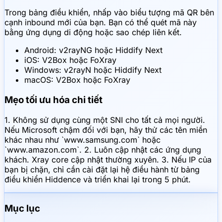
Trong bảng điều khiển, nhấp vào biểu tượng mã QR bên
cạnh inbound mới của bạn. Bạn có thể quét mã này
bằng ứng dụng di động hoặc sao chép liên kết.
Android: v2rayNG hoặc Hiddify Next
iOS: V2Box hoặc FoXray
Windows: v2rayN hoặc Hiddify Next
macOS: V2Box hoặc FoXray
Mẹo tối ưu hóa chi tiết
1. Không sử dụng cùng một SNI cho tất cả mọi người.
Nếu Microsoft chậm đối với bạn, hãy thử các tên miền
khác nhau như `www.samsung.com` hoặc
`www.amazon.com`. 2. Luôn cập nhật các ứng dụng
khách. Xray core cập nhật thường xuyên. 3. Nếu IP của
bạn bị chặn, chỉ cần cài đặt lại hệ điều hành từ bảng
điều khiển Hiddence và triển khai lại trong 5 phút.
Mục lục