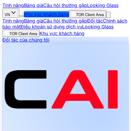
Tính năng
Bảng giá
Câu hỏi thường gặp
Looking Glass
Khu vực khách hàng
VN
TOR Client Area
Tính năng
Bảng giá
Câu hỏi thường gặp
Đối tác
Chính sách
bảo mật
Điều khoản sử dụng dịch vụ
Looking Glass
Khu vực khách hàng
TOR Client Area
Đối tác của chúng tôi