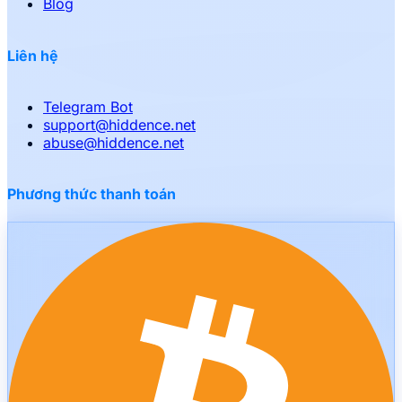
Blog
Liên hệ
Telegram Bot
support
@
hiddence.net
abuse
@
hiddence.net
Phương thức thanh toán