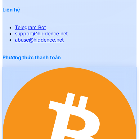
Liên hệ
Telegram Bot
support
@
hiddence.net
abuse
@
hiddence.net
Phương thức thanh toán