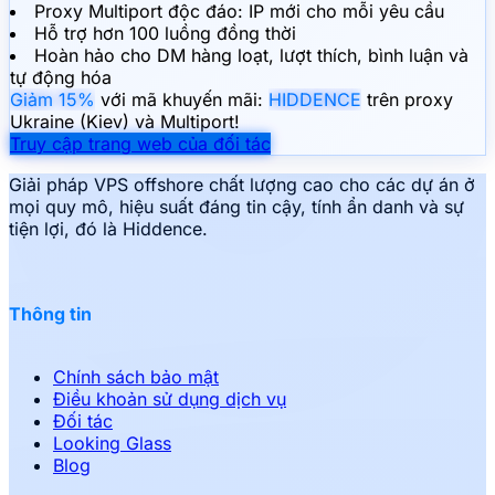
Proxy Multiport độc đáo: IP mới cho mỗi yêu cầu
Hỗ trợ hơn 100 luồng đồng thời
Hoàn hảo cho DM hàng loạt, lượt thích, bình luận và
tự động hóa
Giảm 15%
với mã khuyến mãi:
HIDDENCE
trên proxy
Ukraine (Kiev) và Multiport!
Truy cập trang web của đối tác
Giải pháp VPS offshore chất lượng cao cho các dự án ở
mọi quy mô, hiệu suất đáng tin cậy, tính ẩn danh và sự
tiện lợi, đó là Hiddence.
Thông tin
Chính sách bảo mật
Điều khoản sử dụng dịch vụ
Đối tác
Looking Glass
Blog