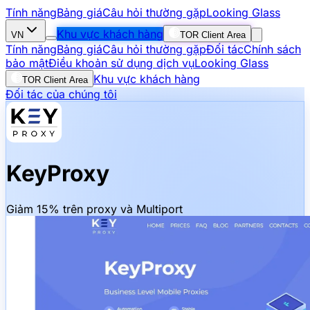
Tính năng
Bảng giá
Câu hỏi thường gặp
Looking Glass
Khu vực khách hàng
VN
TOR Client Area
Tính năng
Bảng giá
Câu hỏi thường gặp
Đối tác
Chính sách
bảo mật
Điều khoản sử dụng dịch vụ
Looking Glass
Khu vực khách hàng
TOR Client Area
Đối tác của chúng tôi
KeyProxy
Giảm 15% trên proxy và Multiport