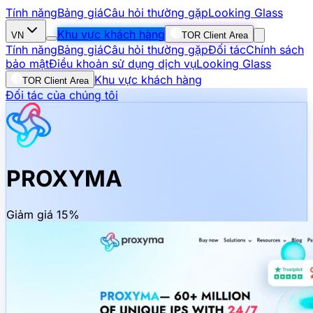
Tính năng
Bảng giá
Câu hỏi thường gặp
Looking Glass
Khu vực khách hàng
VN
TOR Client Area
Tính năng
Bảng giá
Câu hỏi thường gặp
Đối tác
Chính sách
bảo mật
Điều khoản sử dụng dịch vụ
Looking Glass
Khu vực khách hàng
TOR Client Area
Đối tác của chúng tôi
PROXYMA
Giảm giá 15%