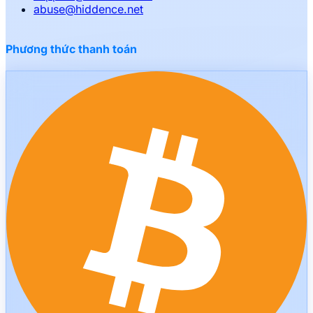
abuse
@
hiddence.net
Phương thức thanh toán