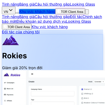
Tính năng
Bảng giá
Câu hỏi thường gặp
Looking Glass
Khu vực khách hàng
VN
TOR Client Area
Tính năng
Bảng giá
Câu hỏi thường gặp
Đối tác
Chính sách
bảo mật
Điều khoản sử dụng dịch vụ
Looking Glass
Khu vực khách hàng
TOR Client Area
Đối tác của chúng tôi
Rokies
Giảm giá 20% trọn đời