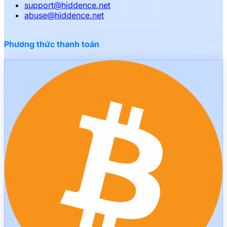
support
@
hiddence.net
abuse
@
hiddence.net
Phương thức thanh toán