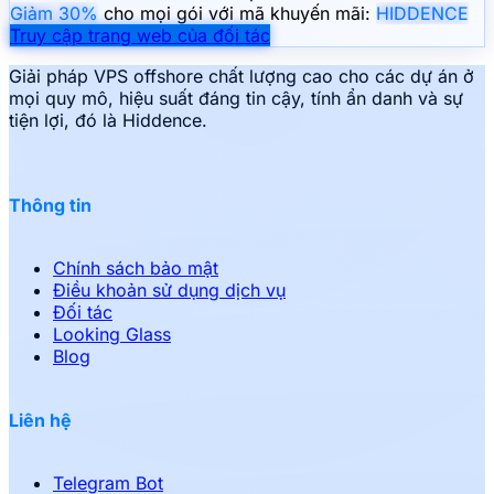
Giảm 30%
cho mọi gói với mã khuyến mãi:
HIDDENCE
Truy cập trang web của đối tác
Giải pháp VPS offshore chất lượng cao cho các dự án ở
mọi quy mô, hiệu suất đáng tin cậy, tính ẩn danh và sự
tiện lợi, đó là Hiddence.
Thông tin
Chính sách bảo mật
Điều khoản sử dụng dịch vụ
Đối tác
Looking Glass
Blog
Liên hệ
Telegram Bot