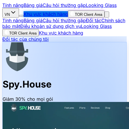
Tính năng
Bảng giá
Câu hỏi thường gặp
Looking Glass
Khu vực khách hàng
VN
TOR Client Area
Tính năng
Bảng giá
Câu hỏi thường gặp
Đối tác
Chính sách
bảo mật
Điều khoản sử dụng dịch vụ
Looking Glass
Khu vực khách hàng
TOR Client Area
Đối tác của chúng tôi
Spy.House
Giảm 30% cho mọi gói