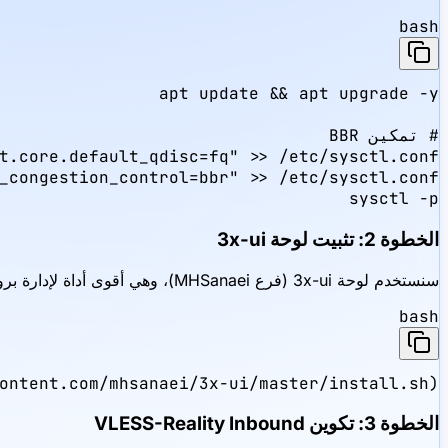
bash
sysctl -p
الخطوة 2: تثبيت لوحة 3x-ui
سنستخدم لوحة 3x-ui (فرع MHSanaei)، وهي أقوى أداة لإدارة بروتوكولات Xray. قم بتشغيل هذا الأمر الوحيد لتثبيتها:
bash
ontent.com/mhsanaei/3x-ui/master/install.sh)
الخطوة 3: تكوين VLESS-Reality Inbound