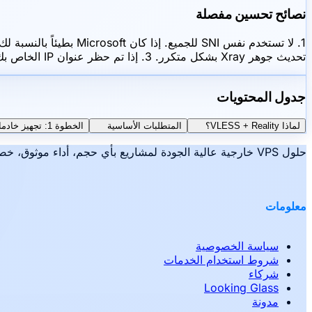
نصائح تحسين مفصلة
تحديث جوهر Xray بشكل متكرر. 3. إذا تم حظر عنوان IP الخاص بك، فما عليك سوى إعادة تثبيت نظام التشغيل من لوحة Hiddence وإعادة النشر مرة أخرى في غضون 5 دقائق.
جدول المحتويات
لماذا VLESS + Reality؟
المتطلبات الأساسية
الخطوة 1: تجهيز خادمك
حلول VPS خارجية عالية الجودة لمشاريع بأي حجم، أداء موثوق، خصوصية وسهولة استخدام، هذا هو Hiddence.
معلومات
سياسة الخصوصية
شروط استخدام الخدمات
شركاء
Looking Glass
مدونة