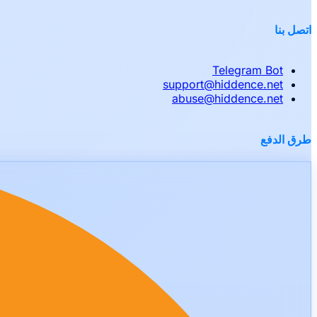
اتصل بنا
Telegram Bot
support
@
hiddence.net
abuse
@
hiddence.net
طرق الدفع