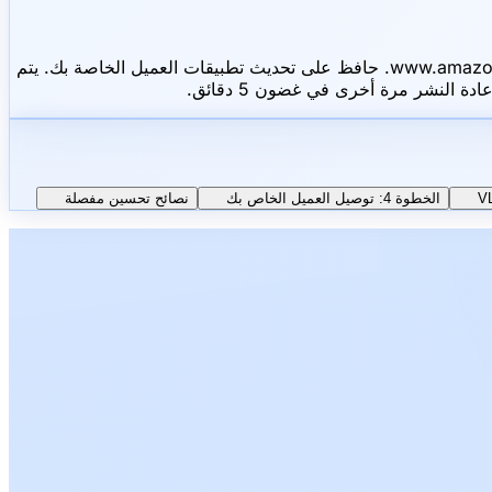
1. لا تستخدم نفس SNI للجميع. إذا كان Microsoft بطيئاً بالنسبة لك، فجرب نطاقات مميزة مثل `www.samsung.com` أو `www.amazon.com`. 2. حافظ على تحديث تطبيقات العميل الخاصة بك. يتم
الخطوة 4: توصيل العميل الخاص بك
نصائح تحسين مفصلة