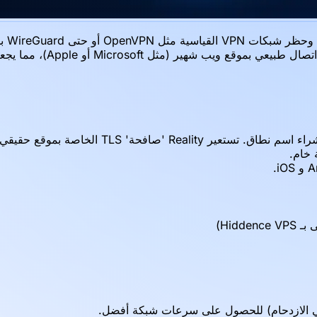
مع XTLS-Reality. تقوم هذه
R 'صافحة' TLS الخاصة بموقع حقيقي.