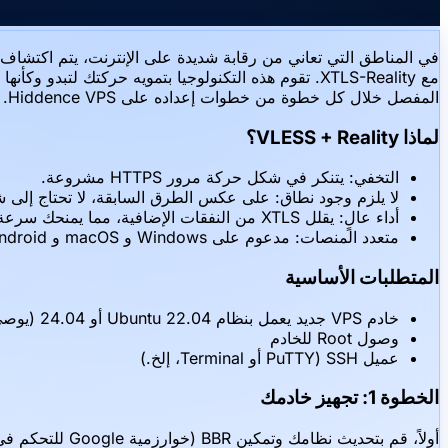
المفصل خلال كل خطوة من خطوات إعداده على Hiddence VPS.
لماذا VLESS + Reality؟
التخفي: يتنكر في شكل حركة مرور HTTPS مشروعة.
لا يلزم وجود نطاق: على عكس الطرق السابقة، لا تحتاج إلى شراء اسم نطاق. تستعير eality
أداء عالٍ: يقلل XTLS من النفقات الإضافية، مما يمنحك سرعة خام.
متعدد المنصات: مدعوم على Windows و macOS و Android و iOS.
المتطلبات الأساسية
خادم VPS جديد يعمل بنظام Ubuntu 22.04 أو 24.04 (يوصى بـ Hiddence VPS)
وصول Root للخادم
عميل SSH (PuTTY أو Terminal، إلخ.)
الخطوة 1: تجهيز خادمك
أولاً، قم بتحديث نظامك وتمكين BBR (خوارزمية Google للتحكم في الازدحام) للحصول على سرعات شبكة أفضل.