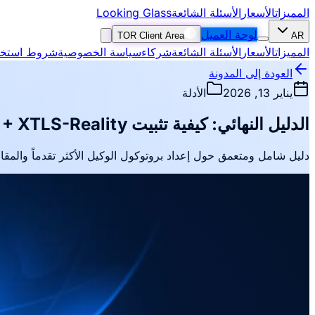
المميزات
الأسعار
الأسئلة الشائعة
Looking Glass
لوحة العميل
TOR Client Area
AR
المميزات
الأسعار
الأسئلة الشائعة
شركاء
سياسة الخصوصية
شروط استخد
العودة إلى المدونة
يناير 13, 2026
الأدلة
الدليل النهائي: كيفية تثبيت VLESS + XTLS-Reality على VPS
دليل شامل ومتعمق حول إعداد بروتوكول الوكيل الأكثر تقدماً والمقاوم لل