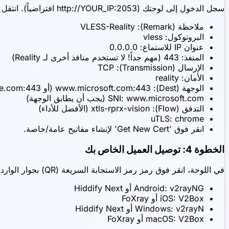
سجل الدخول إلى لوحتك (http://YOUR_IP:2053 افتراضياً). انتقل إلى 'Inbounds' > 'Add Inbound'. استخدم هذه الإعدادات الدقيقة لأقصى قدر من الأمان:
ملاحظة (Remark): VLESS-Reality
البروتوكول: vless
عنوان IP للاستماع: 0.0.0.0
المنفذ: 443 (مهم جداً! لا تستخدم منافذ أخرى لـ Reality)
الإرسال (Transmission): TCP
الأمان: reality
الوجهة (Dest): www.microsoft.com:443 (أو www.apple.com:443, dl.google.com:443)
SNI: www.microsoft.com (يجب أن يطابق الوجهة)
التدفق (Flow): xtls-rprx-vision (الأفضل للأداء)
uTLS: chrome
انقر فوق 'Get New Cert' لإنشاء مفاتيح عامة/خاصة.
الخطوة 4: توصيل العميل الخاص بك
في اللوحة، انقر فوق رمز رمز الاستجابة السريعة (QR) بجوار الوارد الجديد. يمكنك مسح هذا بهاتفك أو نسخ الرابط.
Android: v2rayNG أو Hiddify Next
iOS: V2Box أو FoXray
Windows: v2rayN أو Hiddify Next
macOS: V2Box أو FoXray