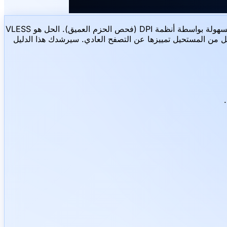
في المناطق التي تعاني من رقابة شديدة على الإنترنت، يتم اكتشاف وحظر شبكات VPN القياسية مثل OpenVPN أو حتى WireGuard بسهولة بواسطة أنظمة DPI (فحص الحزم العميق). الحل هو VLESS
 التكنولوجيا بتمويه حركتك لتبدو وكأنها اتصال طبيعي بموقع ويب شهير (مثل Microsoft أو Apple)، مما يجعل من المستحيل تمييزها عن التصفح العادي. سيرشدك هذا الدليل