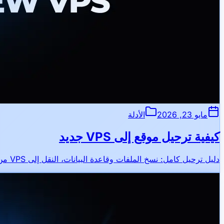
مايو 23, 2026
الأدلة
كيفية ترحيل موقع إلى VPS جديد
دليل ترحيل كامل: نسخ الملفات وقاعدة البيانات، النقل إلى VPS من Hiddence، تحديث DNS والتحقق من الموقع.