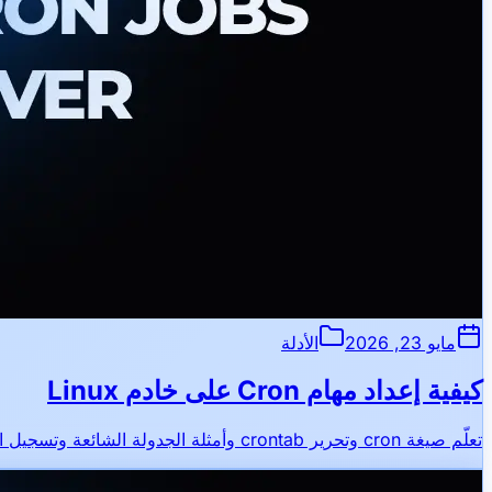
مايو 23, 2026
الأدلة
كيفية إعداد مهام Cron على خادم Linux
تعلّم صيغة cron وتحرير crontab وأمثلة الجدولة الشائعة وتسجيل المهام الآلية على VPS.