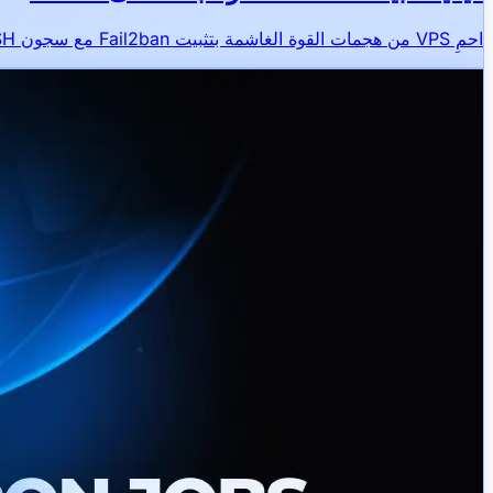
احمِ VPS من هجمات القوة الغاشمة بتثبيت Fail2ban مع سجون SSH وNginx.