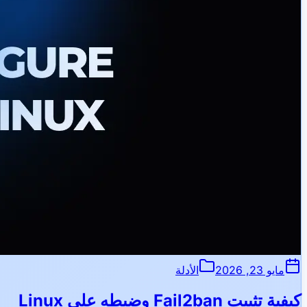
مايو 23, 2026
الأدلة
كيفية تثبيت Fail2ban وضبطه على Linux