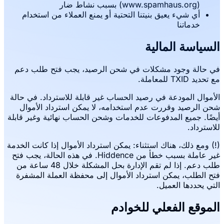
(www.spamhaus.org) بسبب نشاط ضار
أي شيء يعيق بنيتنا التحتية أو يمنع العملاء من استخدام
خدماتنا
السياسة المالية
في حالة وجود مشكلات في شحن الرصيد، يجب فتح طلب دعم
مع تحديد TXID للمعاملة.
الأموال المودعة في رصيد الحساب غير قابلة للاسترداد. في حالة
شحن الرصيد وقررت عدم استخدامه، لا يمكن استرداد الأموال
أيضًا. جميع المدفوعات للخدمات وشحن الحساب نهائية وغير قابلة
للاسترداد.
(!) ومع ذلك، هناك استثناء: يمكن استرداد الأموال إذا كانت الخدمة
غير عاملة بسبب خطأ من Hiddence. في هذه الحالة، يجب فتح
طلب دعم. إذا لم تقم الإدارة بحل المشكلة خلال 48 ساعة من
فتح الطلب، يمكن استرداد الأموال إلى محفظة العملة المشفرة
التي يحددها العميل.
الموقع الفعلي للخوادم