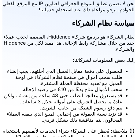
نحن لا نضمن تطابق الموقع الجغرافي لعناوين IP مع الموقع الفعلي
للخوادم. نرجو مراعاة ذلك عند استخدام خدماتنا!
سياسة نظام الشركاء
نظام الشركاء هو برنامج شركاء Hiddence، المصمم لجذب عملاء
جدد من خلال مشاركة رابط الإحالة. هذا مفيد لكل من Hiddence
والشركاء.
إليك بعض المعلومات لشركائنا:
للحصول على دفعة مقابل العميل الذي أحلتهم، يجب إنشاء
طلب سحب أموال في صفحة نظام الشركاء في لوحة
العميل مع تحديد محفظة العملة المشفرة.
سحب الأموال متاح بدءًا من 10€ في رصيد الإحالة.
قد يستغرق معالجة الطلب حتى 48 ساعة من إنشائه، ولكن
عادةً ما يحصل الشريك على أمواله خلال 3 ساعات.
يتم دفع رسوم الشبكة من جانب الشريك.
قد تزيد نسبة العمولة من إجمالي المبلغ الذي ينفقه العملاء
المحالون، يتم مناقشة ذلك بشكل فردي.
(!) ملاحظة: يُحظر على الشركاء شراء الخدمات لأنفسهم باستخدام
رابط الإحالة الخاص بهم. في حالة اكتشاف مثل هذه الانتهاكات،