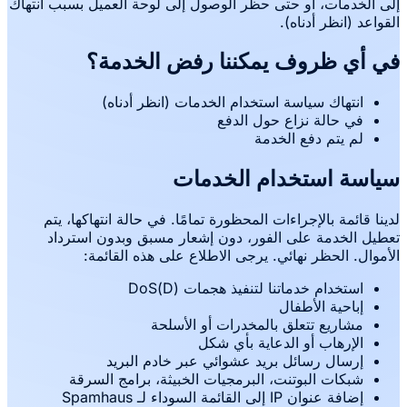
إلى الخدمات، أو حتى حظر الوصول إلى لوحة العميل بسبب انتهاك
القواعد (انظر أدناه).
في أي ظروف يمكننا رفض الخدمة؟
انتهاك سياسة استخدام الخدمات (انظر أدناه)
في حالة نزاع حول الدفع
لم يتم دفع الخدمة
سياسة استخدام الخدمات
لدينا قائمة بالإجراءات المحظورة تمامًا. في حالة انتهاكها، يتم
تعطيل الخدمة على الفور، دون إشعار مسبق وبدون استرداد
الأموال. الحظر نهائي. يرجى الاطلاع على هذه القائمة:
استخدام خدماتنا لتنفيذ هجمات (D)DoS
إباحية الأطفال
مشاريع تتعلق بالمخدرات أو الأسلحة
الإرهاب أو الدعاية بأي شكل
إرسال رسائل بريد عشوائي عبر خادم البريد
شبكات البوتنت، البرمجيات الخبيثة، برامج السرقة
إضافة عنوان IP إلى القائمة السوداء لـ Spamhaus