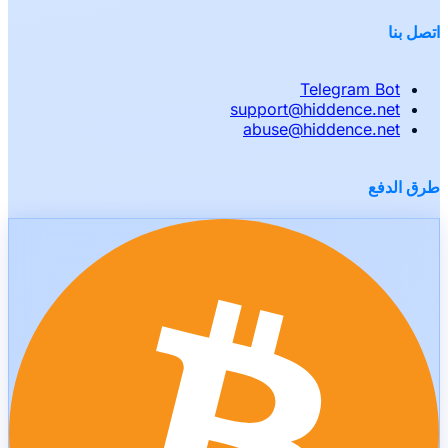
اتصل بنا
Telegram Bot
support
@
hiddence.net
abuse
@
hiddence.net
طرق الدفع