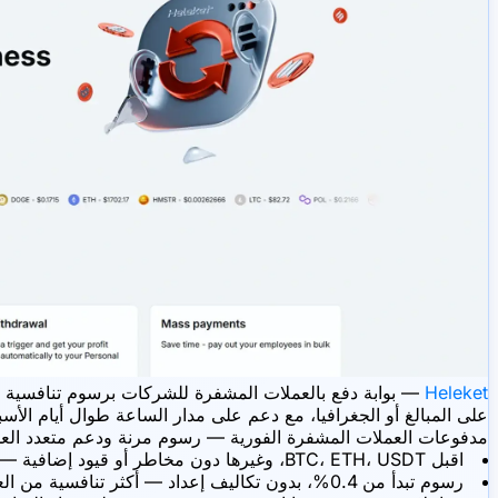
Heleket
على المبالغ أو الجغرافيا، مع دعم على مدار الساعة طوال أيام الأسب
مدفوعات العملات المشفرة الفورية — رسوم مرنة ودعم متعدد الع
اقبل BTC، ETH، USDT، وغيرها دون مخاطر أو قيود إضافية — ما عليك سوى إدراج رابط أو دمج API لتلقي المدفوعات
رسوم تبدأ من 0.4%، بدون تكاليف إعداد — أكثر تنافسية من العديد من البدائل