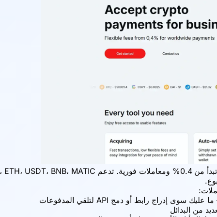
وع.
ملات: