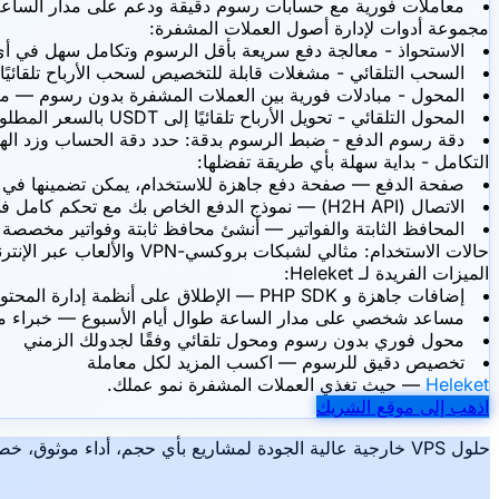
معاملات فورية مع حسابات رسوم دقيقة ودعم على مدار الساعة 
مجموعة أدوات لإدارة أصول العملات المشفرة:
الاستحواذ - معالجة دفع سريعة بأقل الرسوم وتكامل سهل في 
السحب التلقائي - مشغلات قابلة للتخصيص لسحب الأرباح تلقائ
المحول - مبادلات فورية بين العملات المشفرة بدون رسوم — م
المحول التلقائي - تحويل الأرباح تلقائيًا إلى USDT بالسعر المطلوب — قلل التقلبات
دقة رسوم الدفع - ضبط الرسوم بدقة: حدد دقة الحساب وزد ال
التكامل - بداية سهلة بأي طريقة تفضلها:
صفحة الدفع — صفحة دفع جاهزة للاستخدام، يمكن تضمينها في د
الاتصال (H2H API) — نموذج الدفع الخاص بك مع تحكم كامل في تجربة المستخدم والخلفية
المحافظ الثابتة والفواتير — أنشئ محافظ ثابتة وفواتير مخصصة لك
حالات الاستخدام:
مثالي لشبكات بروكسي-VPN والألعاب عبر الإنترنت وتجارة التجزئة والمنصات التعليمية وأي عمل رقمي — ما عليك سوى إضافة مدفوعات العملات المشفرة إلى مشروعك
الميزات الفريدة لـ Heleket:
إضافات جاهزة و PHP SDK — الإطلاق على أنظمة إدارة المحتوى والأطر الشائعة دون تطوير إضافي
مساعد شخصي على مدار الساعة طوال أيام الأسبوع — خبراء م
محول فوري بدون رسوم ومحول تلقائي وفقًا لجدولك الزمني
تخصيص دقيق للرسوم — اكسب المزيد لكل معاملة
Heleket
— حيث تغذي العملات المشفرة نمو عملك.
اذهب إلى موقع الشريك
حلول VPS خارجية عالية الجودة لمشاريع بأي حجم، أداء موثوق، خصوصية وسهولة استخدام، هذا هو Hiddence.