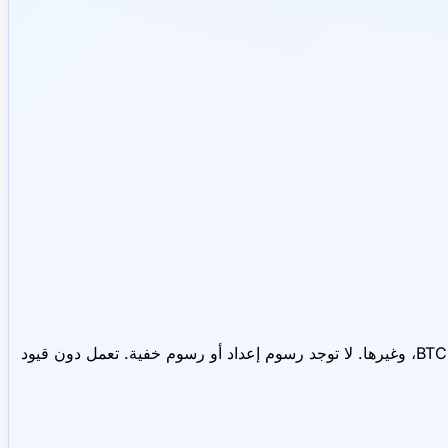
— بوابة دفع بالعملات المشفرة للشركات برسوم تنافسية تبدأ من 0.4% ومعاملات فورية. تدعم BTC، ETH، USDT، BNB، MATIC، وغيرها. لا توجد رسوم إعداد أو رسوم خفية. تعمل دون قيود