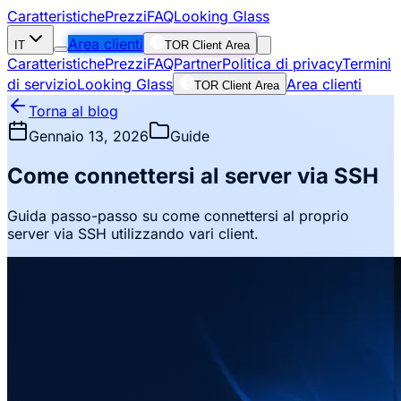
Caratteristiche
Prezzi
FAQ
Looking Glass
Area clienti
IT
TOR Client Area
Caratteristiche
Prezzi
FAQ
Partner
Politica di privacy
Termini
di servizio
Looking Glass
Area clienti
TOR Client Area
Torna al blog
Gennaio 13, 2026
Guide
Come connettersi al server via SSH
Guida passo-passo su come connettersi al proprio
server via SSH utilizzando vari client.