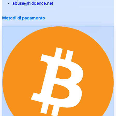
abuse
@
hiddence.net
Metodi di pagamento