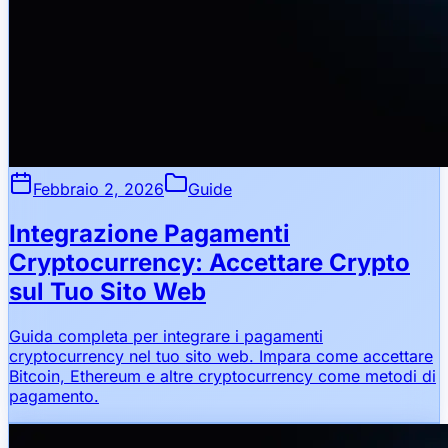
Febbraio 2, 2026
Guide
Integrazione Pagamenti
Cryptocurrency: Accettare Crypto
sul Tuo Sito Web
Guida completa per integrare i pagamenti
cryptocurrency nel tuo sito web. Impara come accettare
Bitcoin, Ethereum e altre cryptocurrency come metodi di
pagamento.