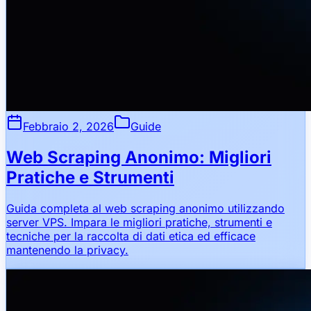
Febbraio 2, 2026
Guide
Web Scraping Anonimo: Migliori
Pratiche e Strumenti
Guida completa al web scraping anonimo utilizzando
server VPS. Impara le migliori pratiche, strumenti e
tecniche per la raccolta di dati etica ed efficace
mantenendo la privacy.