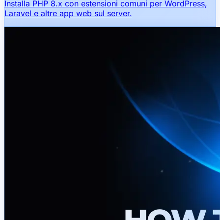
Installa PHP 8.x con estensioni comuni per WordPress,
Laravel e altre app web sul server.