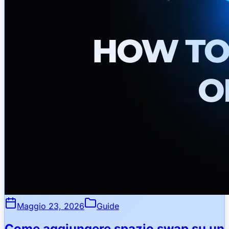
Maggio 23, 2026
Guide
Come aggiungere spazio swap su un