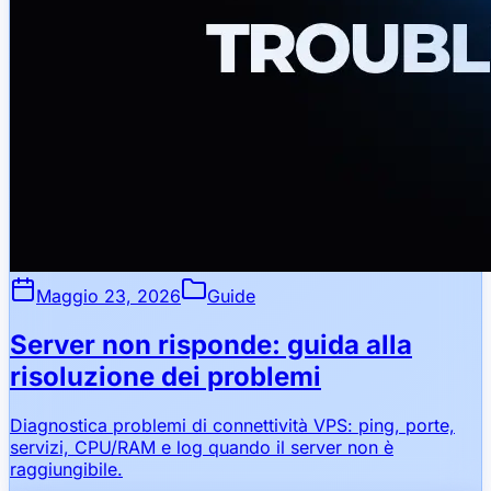
Maggio 23, 2026
Guide
Server non risponde: guida alla
risoluzione dei problemi
Diagnostica problemi di connettività VPS: ping, porte,
servizi, CPU/RAM e log quando il server non è
raggiungibile.