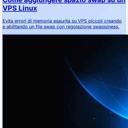
VPS Linux
Evita errori di memoria esaurita su VPS piccoli creando
e abilitando un file swap con regolazione swappiness.