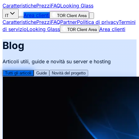
Caratteristiche
Prezzi
FAQ
Looking Glass
Area clienti
IT
TOR Client Area
Caratteristiche
Prezzi
FAQ
Partner
Politica di privacy
Termini
di servizio
Looking Glass
Area clienti
TOR Client Area
Blog
Articoli utili, guide e novità su server e hosting
Tutti gli articoli
Guide
Novità del progetto