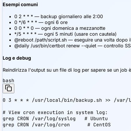
Esempi comuni
0 2 * * * — backup giornaliero alle 2:00
0 */6 * * * — ogni 6 ore
0 0 * * 0 — ogni domenica a mezzanotte
*/5 * * * * — ogni 5 minuti (usare con cautela)
@reboot /path/script.sh — eseguire una volta dopo il
@daily /usr/bin/certbot renew --quiet — controllo SS
Log e debug
Reindirizza l'output su un file di log per sapere se un job è 
bash
0 3 * * * /usr/local/bin/backup.sh >> /var/l
# View cron execution in system log:

grep CRON /var/log/syslog   # Ubuntu

grep CRON /var/log/cron      # CentOS