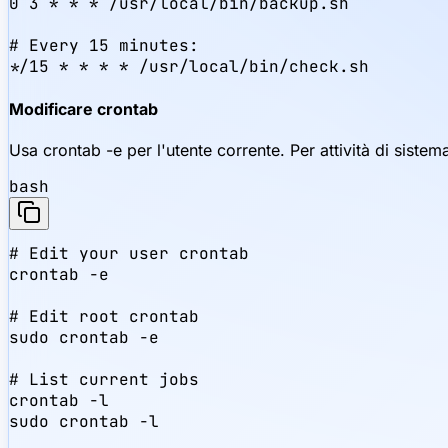
0 3 * * * /usr/local/bin/backup.sh

# Every 15 minutes:

*/15 * * * * /usr/local/bin/check.sh
Modificare crontab
Usa crontab -e per l'utente corrente. Per attività di sistem
bash
# Edit your user crontab

crontab -e

# Edit root crontab

sudo crontab -e

# List current jobs

crontab -l

sudo crontab -l