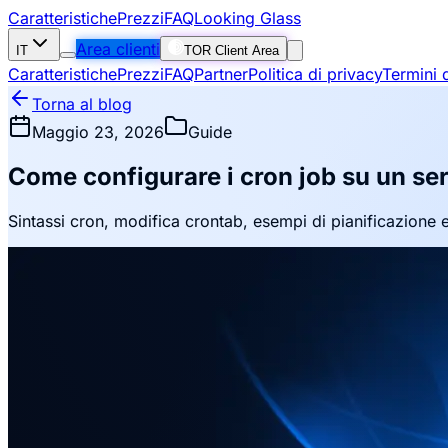
Caratteristiche
Prezzi
FAQ
Looking Glass
Area clienti
IT
TOR Client Area
Caratteristiche
Prezzi
FAQ
Partner
Politica di privacy
Termini d
Torna al blog
Maggio 23, 2026
Guide
Come configurare i cron job su un se
Sintassi cron, modifica crontab, esempi di pianificazione e