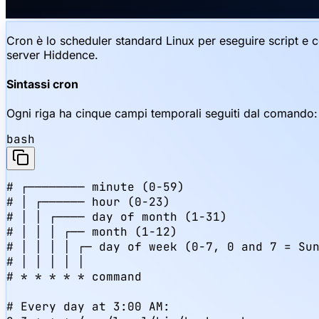
Cron è lo scheduler standard Linux per eseguire script e co
server Hiddence.
Sintassi cron
Ogni riga ha cinque campi temporali seguiti dal comando:
bash
# ┌──────── minute (0-59)

# │ ┌────── hour (0-23)

# │ │ ┌──── day of month (1-31)

# │ │ │ ┌── month (1-12)

# │ │ │ │ ┌─ day of week (0-7, 0 and 7 = Sun
# │ │ │ │ │

# * * * * * command

# Every day at 3:00 AM:
