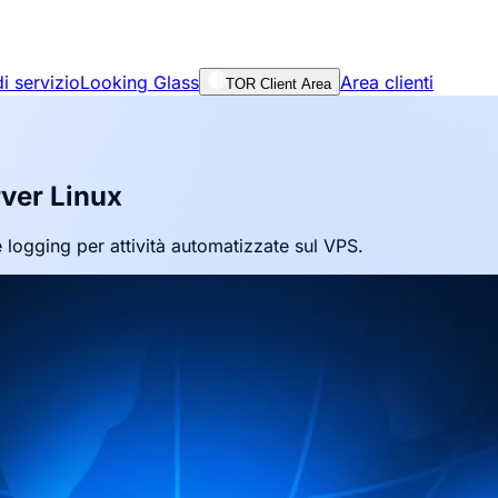
i servizio
Looking Glass
Area clienti
TOR Client Area
rver Linux
 logging per attività automatizzate sul VPS.