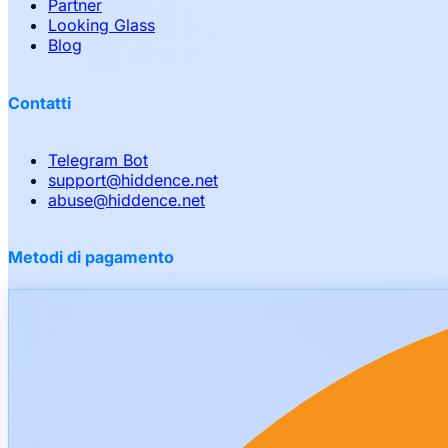
Partner
Looking Glass
Blog
Contatti
Telegram Bot
support
@
hiddence.net
abuse
@
hiddence.net
Metodi di pagamento