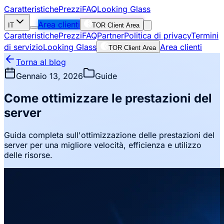
Caratteristiche
Prezzi
FAQ
Looking Glass
Area clienti
IT
TOR Client Area
Caratteristiche
Prezzi
FAQ
Partner
Politica di privacy
Termini
di servizio
Looking Glass
Area clienti
TOR Client Area
Torna al blog
Gennaio 13, 2026
Guide
Come ottimizzare le prestazioni del
server
Guida completa sull'ottimizzazione delle prestazioni del
server per una migliore velocità, efficienza e utilizzo
delle risorse.