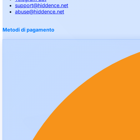
support
@
hiddence.net
abuse
@
hiddence.net
Metodi di pagamento