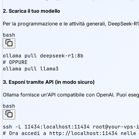
2. Scarica il tuo modello
Per la programmazione e le attività generali, DeepSeek-R1 è
bash
ollama pull deepseek-r1:8b

# OPPURE

ollama pull llama3
3. Esponi tramite API (in modo sicuro)
Ollama fornisce un'API compatibile con OpenAI. Puoi esegu
bash
ssh -L 11434:localhost:11434 root@your-vps-i
# Ora accedi a http://localhost:11434 nelle