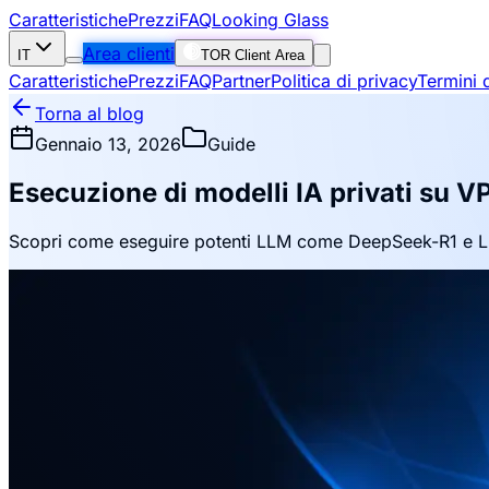
Caratteristiche
Prezzi
FAQ
Looking Glass
Area clienti
IT
TOR Client Area
Caratteristiche
Prezzi
FAQ
Partner
Politica di privacy
Termini d
Torna al blog
Gennaio 13, 2026
Guide
Esecuzione di modelli IA privati su 
Scopri come eseguire potenti LLM come DeepSeek-R1 e Llam