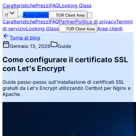
Caratteristiche
Prezzi
FAQ
Looking Glass
Area clienti
IT
TOR Client Area
Caratteristiche
Prezzi
FAQ
Partner
Politica di privacy
Termini
di servizio
Looking Glass
Area clienti
TOR Client Area
Torna al blog
Gennaio 13, 2026
Guide
Come configurare il certificato SSL
con Let's Encrypt
Guida passo-passo sull'installazione di certificati SSL
gratuiti da Let's Encrypt utilizzando Certbot per Nginx e
Apache.