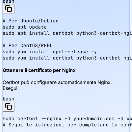
bash
# Per Ubuntu/Debian

sudo apt update

sudo apt install certbot python3-certbot-ngi
# Per CentOS/RHEL

sudo yum install epel-release -y

sudo yum install certbot python3-certbot-ng
Ottenere il certificato per Nginx
Certbot può configurare automaticamente Nginx.
Esegui:
bash
sudo certbot --nginx -d yourdomain.com -d ww
# Segui le istruzioni per completare la con