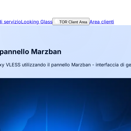
i servizio
Looking Glass
Area clienti
TOR Client Area
l pannello Marzban
y VLESS utilizzando il pannello Marzban - interfaccia di ge