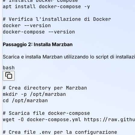
# Installa Docker Compose

apt install docker-compose -y

# Verifica l'installazione di Docker

docker --version

docker-compose --version
Passaggio 2: Installa Marzban
Scarica e installa Marzban utilizzando lo script di installazi
bash
# Crea directory per Marzban

mkdir -p /opt/marzban

cd /opt/marzban

# Scarica file docker-compose

wget -O docker-compose.yml https://raw.githu
# Crea file .env per la configurazione
