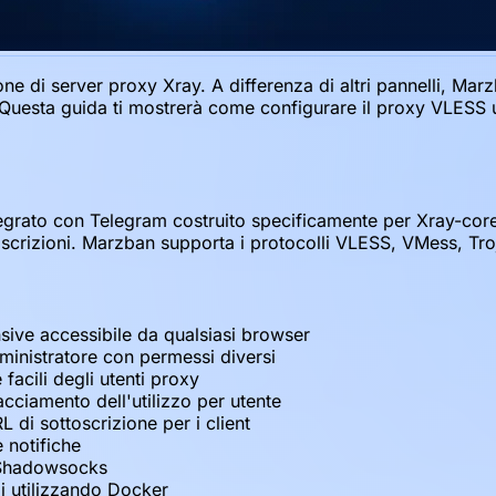
di server proxy Xray. A differenza di altri pannelli, Marzba
i. Questa guida ti mostrerà come configurare il proxy VLES
egrato con Telegram costruito specificamente per Xray-core
sottoscrizioni. Marzban supporta i protocolli VLESS, VMess, 
ive accessibile da qualsiasi browser
inistratore con permessi diversi
facili degli utenti proxy
acciamento dell'utilizzo per utente
 di sottoscrizione per i client
e notifiche
 Shadowsocks
li utilizzando Docker