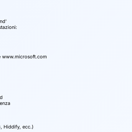
nd'
tazioni:
ome www.microsoft.com
rd
denza
, Hiddify, ecc.)