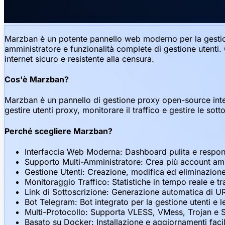
Marzban è un potente pannello web moderno per la gestione 
amministratore e funzionalità complete di gestione utent
internet sicuro e resistente alla censura.
Cos'è Marzban?
Marzban è un pannello di gestione proxy open-source int
gestire utenti proxy, monitorare il traffico e gestire le 
Perché scegliere Marzban?
Interfaccia Web Moderna: Dashboard pulita e respons
Supporto Multi-Amministratore: Crea più account amm
Gestione Utenti: Creazione, modifica ed eliminazione 
Monitoraggio Traffico: Statistiche in tempo reale e tr
Link di Sottoscrizione: Generazione automatica di URL
Bot Telegram: Bot integrato per la gestione utenti e l
Multi-Protocollo: Supporta VLESS, VMess, Trojan e
Basato su Docker: Installazione e aggiornamenti faci