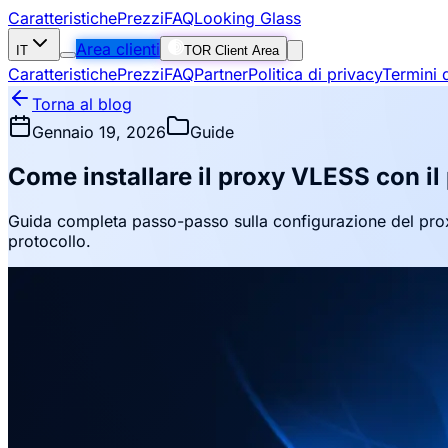
Caratteristiche
Prezzi
FAQ
Looking Glass
Area clienti
IT
TOR Client Area
Caratteristiche
Prezzi
FAQ
Partner
Politica di privacy
Termini d
Torna al blog
Gennaio 19, 2026
Guide
Come installare il proxy VLESS con i
Guida completa passo-passo sulla configurazione del prox
protocollo.