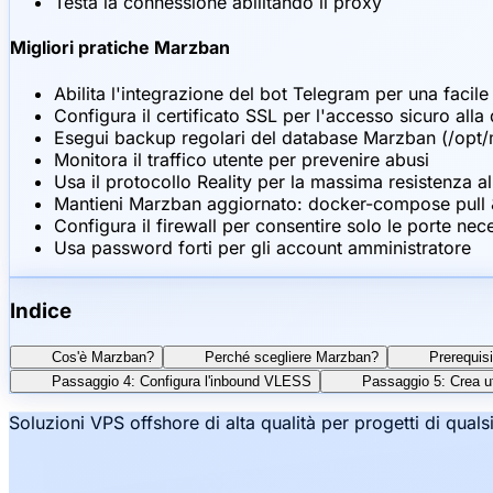
Testa la connessione abilitando il proxy
Migliori pratiche Marzban
Abilita l'integrazione del bot Telegram per una facile
Configura il certificato SSL per l'accesso sicuro al
Esegui backup regolari del database Marzban (/opt/
Monitora il traffico utente per prevenire abusi
Usa il protocollo Reality per la massima resistenza a
Mantieni Marzban aggiornato: docker-compose pull
Configura il firewall per consentire solo le porte ne
Usa password forti per gli account amministratore
Indice
Cos'è Marzban?
Perché scegliere Marzban?
Prerequisi
Passaggio 4: Configura l'inbound VLESS
Passaggio 5: Crea ut
Soluzioni VPS offshore di alta qualità per progetti di qual