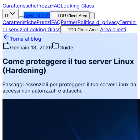
Caratteristiche
Prezzi
FAQ
Looking Glass
Area clienti
IT
TOR Client Area
Caratteristiche
Prezzi
FAQ
Partner
Politica di privacy
Termini
di servizio
Looking Glass
Area clienti
TOR Client Area
Torna al blog
Gennaio 13, 2026
Guide
Come proteggere il tuo server Linux
(Hardening)
Passaggi essenziali per proteggere il tuo server Linux da
accessi non autorizzati e attacchi.