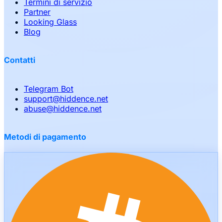
Termini di servizio
Partner
Looking Glass
Blog
Contatti
Telegram Bot
support
@
hiddence.net
abuse
@
hiddence.net
Metodi di pagamento