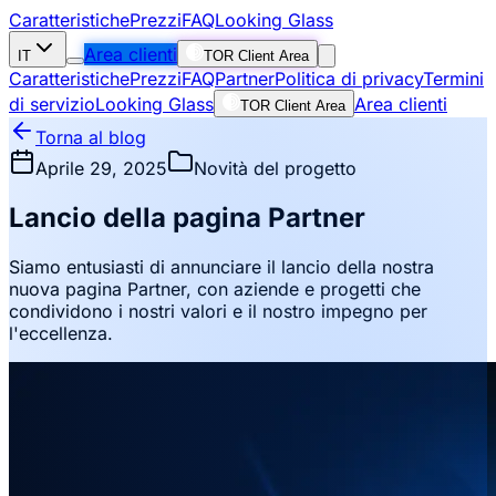
Caratteristiche
Prezzi
FAQ
Looking Glass
Area clienti
IT
TOR Client Area
Caratteristiche
Prezzi
FAQ
Partner
Politica di privacy
Termini
di servizio
Looking Glass
Area clienti
TOR Client Area
Torna al blog
Aprile 29, 2025
Novità del progetto
Lancio della pagina Partner
Siamo entusiasti di annunciare il lancio della nostra
nuova pagina Partner, con aziende e progetti che
condividono i nostri valori e il nostro impegno per
l'eccellenza.