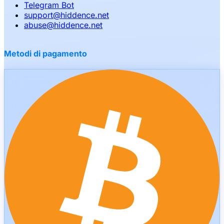
Telegram Bot
support
@
hiddence.net
abuse
@
hiddence.net
Metodi di pagamento