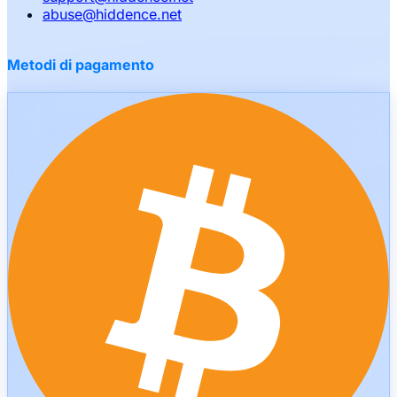
abuse
@
hiddence.net
Metodi di pagamento