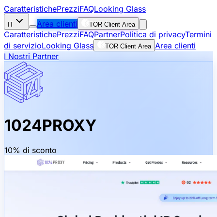
Caratteristiche
Prezzi
FAQ
Looking Glass
Area clienti
IT
TOR Client Area
Caratteristiche
Prezzi
FAQ
Partner
Politica di privacy
Termini
di servizio
Looking Glass
Area clienti
TOR Client Area
I Nostri Partner
1024PROXY
10% di sconto