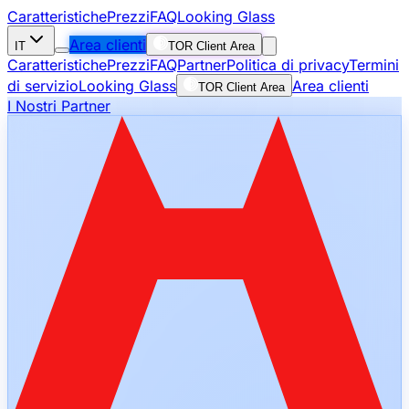
Caratteristiche
Prezzi
FAQ
Looking Glass
Area clienti
IT
TOR Client Area
Caratteristiche
Prezzi
FAQ
Partner
Politica di privacy
Termini
di servizio
Looking Glass
Area clienti
TOR Client Area
I Nostri Partner