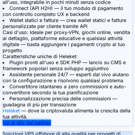
all'uso, integrabile in pochi minuti senza codice
Connect (API H2H) — il tuo modulo di pagamento
con controllo completo UX e backend
Wallet statici e fatture — crea wallet statici e fatture
personalizzate per cliente tramite API
Casi d'uso:
Ideale per proxy-VPN, giochi online, vendita
al dettaglio, piattaforme educative e qualsiasi attività
digitale — basta aggiungere i pagamenti crypto al tuo
progetto
Caratteristiche uniche di Heleket:
Plugin pronti all'uso e SDK PHP — lancio su CMS e
framework popolari senza sviluppo aggiuntivo
Assistente personale 24/7 — esperti dal vivo aiutano
con la configurazione e risolvono qualsiasi problema
Convertitore istantaneo a zero commissioni e auto-
convertitore secondo la tua pianificazione
Personalizzazione precisa delle commissioni —
guadagna di più per transazione
Heleket
— dove la criptovaluta alimenta la crescita della
tua attività.
Vai al sito del partner
Soluzioni VPS offshore di alta qualità per progetti di