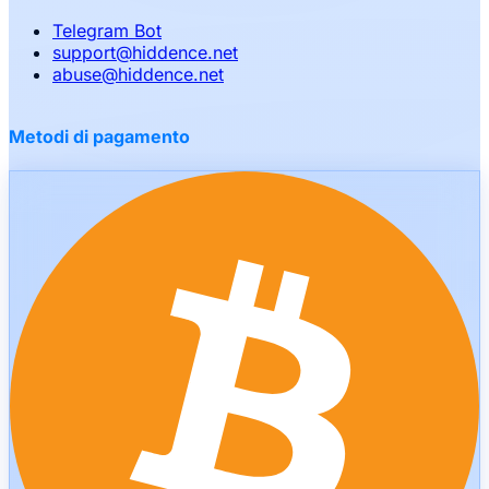
Telegram Bot
support
@
hiddence.net
abuse
@
hiddence.net
Metodi di pagamento