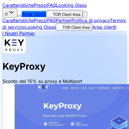
Caratteristiche
Prezzi
FAQ
Looking Glass
Area clienti
IT
TOR Client Area
Caratteristiche
Prezzi
FAQ
Partner
Politica di privacy
Termini
di servizio
Looking Glass
Area clienti
TOR Client Area
I Nostri Partner
KeyProxy
Sconto del 15% su proxy e Multiport