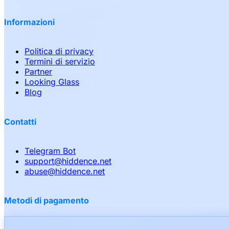
Informazioni
Politica di privacy
Termini di servizio
Partner
Looking Glass
Blog
Contatti
Telegram Bot
support
@
hiddence.net
abuse
@
hiddence.net
Metodi di pagamento