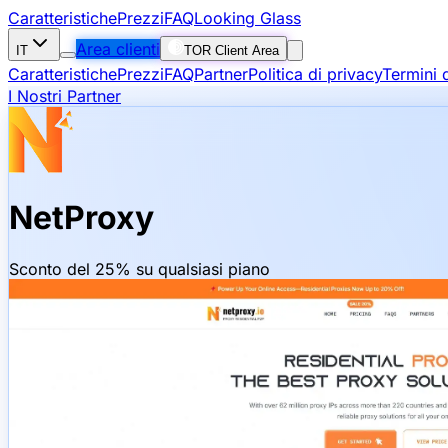
Caratteristiche
Prezzi
FAQ
Looking Glass
Area clienti
IT
TOR Client Area
Caratteristiche
Prezzi
FAQ
Partner
Politica di privacy
Termini d
I Nostri Partner
NetProxy
Sconto del 25% su qualsiasi piano