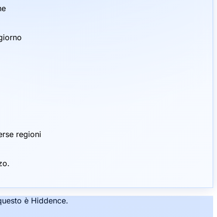
ne
giorno
erse regioni
zo.
: questo è Hiddence.