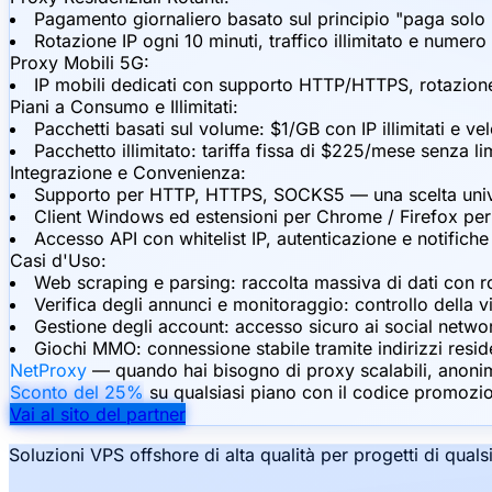
Pagamento giornaliero basato sul principio "paga solo
Rotazione IP ogni 10 minuti, traffico illimitato e numer
Proxy Mobili 5G:
IP mobili dedicati con supporto HTTP/HTTPS, rotazione 
Piani a Consumo e Illimitati:
Pacchetti basati sul volume: $1/GB con IP illimitati e v
Pacchetto illimitato: tariffa fissa di $225/mese senza lim
Integrazione e Convenienza:
Supporto per HTTP, HTTPS, SOCKS5 — una scelta univer
Client Windows ed estensioni per Chrome / Firefox per
Accesso API con whitelist IP, autenticazione e notific
Casi d'Uso:
Web scraping e parsing: raccolta massiva di dati con r
Verifica degli annunci e monitoraggio: controllo della v
Gestione degli account: accesso sicuro ai social networ
Giochi MMO: connessione stabile tramite indirizzi resid
NetProxy
— quando hai bisogno di proxy scalabili, anonim
Sconto del 25%
su qualsiasi piano con il codice promozi
Vai al sito del partner
Soluzioni VPS offshore di alta qualità per progetti di qual