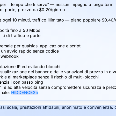
 per il tempo che ti serve" — nessun impegno a lungo termi
o di porte, prezzo da $0.20/giorno
ogni 10 minuti, traffico illimitato — piano popolare $0.40/
elocità fino a 50 Mbps
iti di traffico e porte
sale per qualsiasi applicazione e script
 un avvio rapido senza codice
he webhook
otazione IP ed evitando blocchi
isualizzazione dei banner e delle variazioni di prezzo in div
k e ai marketplace senza il rischio di multi-blocchi
enziali con basso ping
i e ad alta velocità senza compromettere sicurezza e prez
onale:
HIDDENCE25
siasi scala, prestazioni affidabili, anonimato e convenienza