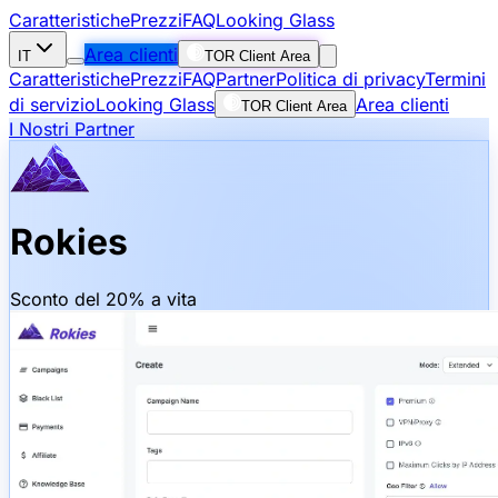
Caratteristiche
Prezzi
FAQ
Looking Glass
Area clienti
IT
TOR Client Area
Caratteristiche
Prezzi
FAQ
Partner
Politica di privacy
Termini
di servizio
Looking Glass
Area clienti
TOR Client Area
I Nostri Partner
Rokies
Sconto del 20% a vita