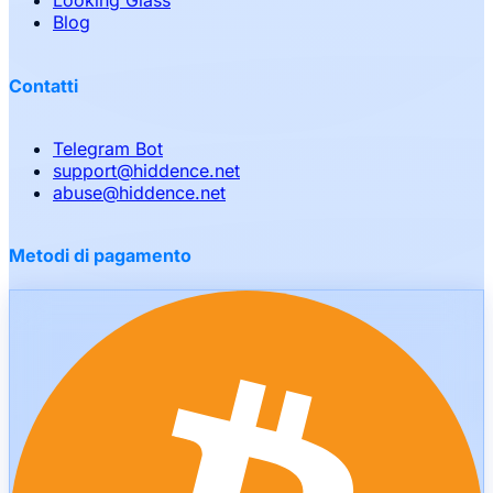
Looking Glass
Blog
Contatti
Telegram Bot
support
@
hiddence.net
abuse
@
hiddence.net
Metodi di pagamento