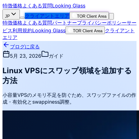
特徴
価格
よくある質問
Looking Glass
クライアントエリア
JP
TOR Client Area
特徴
価格
よくある質問
パートナー
プライバシーポリシー
サー
ビス利用規約
Looking Glass
クライアント
TOR Client Area
エリア
ブログに戻る
5月 23, 2026
ガイド
Linux VPSにスワップ領域を追加する
方法
小容量VPSのメモリ不足を防ぐため、スワップファイルの作
成・有効化とswappiness調整。