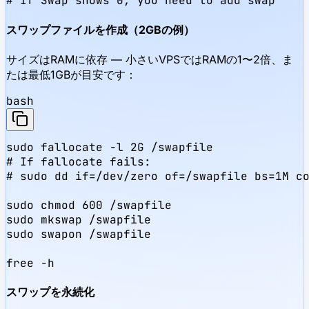
# If Swap shows 0, you need to add swap
スワップファイルを作成（2GBの例）
サイズはRAMに依存 — 小さいVPSではRAMの1〜2倍、ま
たは最低1GBが目安です：
bash
sudo fallocate -l 2G /swapfile

# If fallocate fails:

# sudo dd if=/dev/zero of=/swapfile bs=1M co
sudo chmod 600 /swapfile

sudo mkswap /swapfile

sudo swapon /swapfile

free -h
スワップを永続化