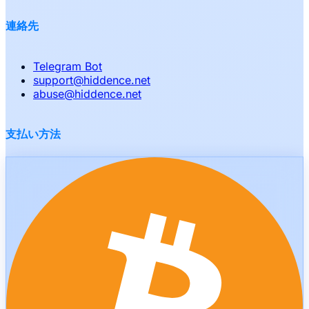
連絡先
Telegram Bot
support
@
hiddence.net
abuse
@
hiddence.net
支払い方法