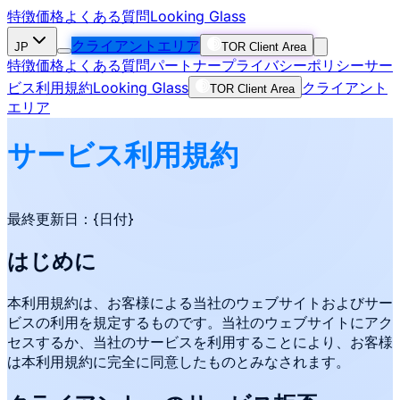
特徴
価格
よくある質問
Looking Glass
クライアントエリア
JP
TOR Client Area
特徴
価格
よくある質問
パートナー
プライバシーポリシー
サー
ビス利用規約
Looking Glass
クライアント
TOR Client Area
エリア
サービス利用規約
最終更新日：{日付}
はじめに
本利用規約は、お客様による当社のウェブサイトおよびサー
ビスの利用を規定するものです。当社のウェブサイトにアク
セスするか、当社のサービスを利用することにより、お客様
は本利用規約に完全に同意したものとみなされます。