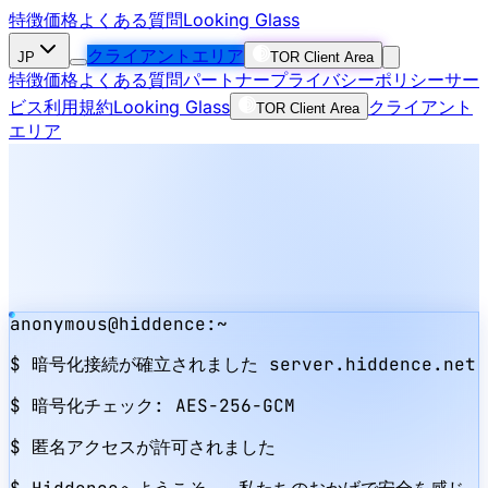
特徴
価格
よくある質問
Looking Glass
クライアントエリア
JP
TOR Client Area
特徴
価格
よくある質問
パートナー
プライバシーポリシー
サー
ビス利用規約
Looking Glass
クライアント
TOR Client Area
エリア
anonymous@hiddence:~
$
暗号化接続が確立されました
server.hiddence.net
$
暗号化チェック:
AES-256-GCM
$
匿名アクセスが許可されました