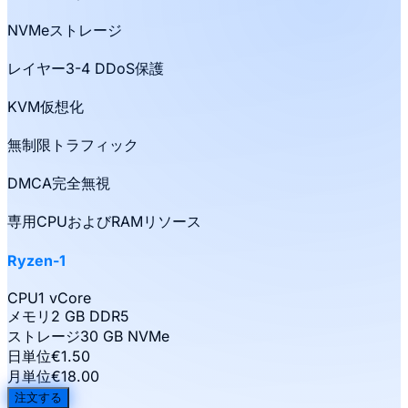
NVMeストレージ
レイヤー3-4 DDoS保護
KVM仮想化
無制限トラフィック
DMCA完全無視
専用CPUおよびRAMリソース
Ryzen-1
CPU
1 vCore
メモリ
2 GB DDR5
ストレージ
30 GB NVMe
日単位
€
1.50
月単位
€
18.00
注文する