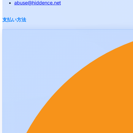
abuse
@
hiddence.net
支払い方法