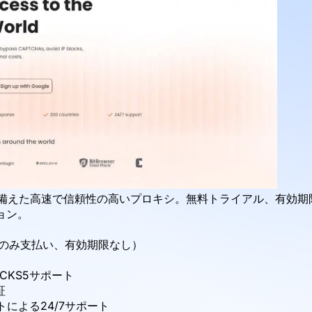
IPを備えた高速で信頼性の高いプロキシ。無料トライアル、有
ョン。
ックのみ支払い、有効期限なし）
CKS5サポート
証
トによる24/7サポート