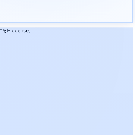
iddence。