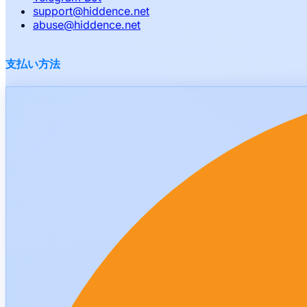
support
@
hiddence.net
abuse
@
hiddence.net
支払い方法