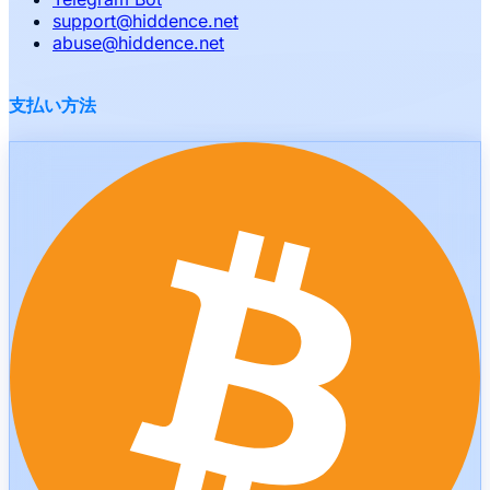
support
@
hiddence.net
abuse
@
hiddence.net
支払い方法