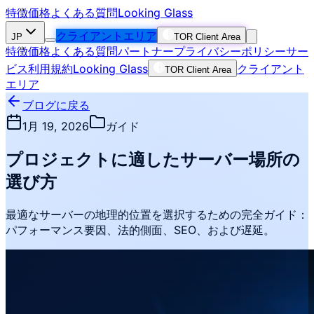
特徴
価格
よくある質問
Looking Glass
クライアントエリア
JP
TOR Client Area
特徴
価格
よくある質問
パートナー
プライバシーポリシー
サー
ビス利用規約
Looking Glass
クライアント
TOR Client Area
エリア
ブログに戻る
1月 19, 2026
ガイド
プロジェクトに適したサーバー場所の
選び方
最適なサーバーの地理的位置を選択するための完全ガイド：
パフォーマンス要因、法的側面、SEO、および遅延。