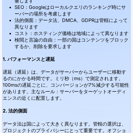
響します
SEO：Googleはローカルクエリのランキング時にサ
ーバーの場所を考慮します
法的側面：データ法、DMCA、GDPRは管轄によって
異なります
コスト：ホスティング価格は地域によって異なります
検閲と言論の自由：一部の国はコンテンツをブロック
するか、削除を要求します
1. パフォーマンスと遅延
遅延（遅延）は、データがサーバーからユーザーに移動す
るのにかかる時間です。ミリ秒（ms）で測定されます。
100msの遅延ごとに、コンバージョンが7%減少する可能性
があります。主なルール：サーバーをターゲットオーディ
エンスの近くに配置します。
2. 法的側面
データ法は国によって大きく異なります。管轄の選択は、
プロジェクトのプライバシーにとって重要です。オフショ