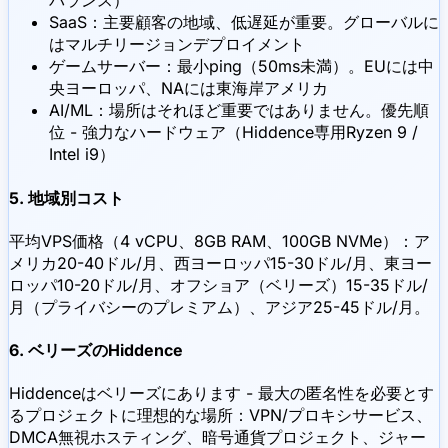
バランス）
SaaS：主要顧客の地域、低遅延が重要。グローバルに
はマルチリージョンデプロイメント
ゲームサーバー：最小ping（50ms未満）。EUには中
央ヨーロッパ、NAには東海岸アメリカ
AI/ML：場所はそれほど重要ではありません。優先順
位 - 強力なハードウェア（Hiddence専用Ryzen 9 /
Intel i9）
5. 地域別コスト
平均VPS価格（4 vCPU、8GB RAM、100GB NVMe）：ア
メリカ20-40ドル/月、西ヨーロッパ15-30ドル/月、東ヨー
ロッパ10-20ドル/月、オフショア（ベリーズ）15-35ドル/
月（プライバシーのプレミアム）、アジア25-45ドル/月。
6. ベリーズのHiddence
Hiddenceはベリーズにあります - 最大の匿名性を必要とす
るプロジェクトに理想的な場所：VPN/プロキシサービス、
DMCA無視ホスティング、暗号通貨プロジェクト、ジャー