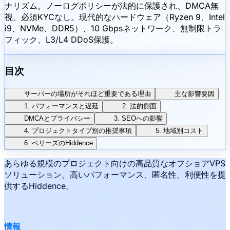
ナリズム。ノーログポリシーが法的に保護され、DMCA無
視、必須KYCなし。現代的なハードウェア（Ryzen 9、Intel
i9、NVMe、DDR5）、10 Gbpsネットワーク、無制限トラ
フィック、L3/L4 DDoS保護。
目次
サーバーの場所がそれほど重要である理由
主な影響要因
1. パフォーマンスと遅延
2. 法的側面
DMCAとプライバシー
3. SEOへの影響
4. プロジェクトタイプ別の推奨事項
5. 地域別コスト
6. ベリーズのHiddence
あらゆる規模のプロジェクト向けの高品質なオフショアVPS
ソリューション。高いパフォーマンス、匿名性、利便性を提
供するHiddence。
情報