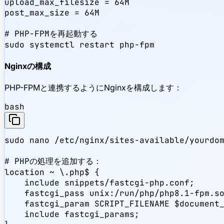
upload_max_filesize = 64M

post_max_size = 64M

# PHP-FPMを再起動する

sudo systemctl restart php-fpm
Nginxの構成
PHP-FPMと連携するようにNginxを構成します：
bash
sudo nano /etc/nginx/sites-available/yourdom
# PHPの処理を追加する：

location ~ \.php$ {

    include snippets/fastcgi-php.conf;

    fastcgi_pass unix:/run/php/php8.1-fpm.so
    fastcgi_param SCRIPT_FILENAME $document_
    include fastcgi_params;
