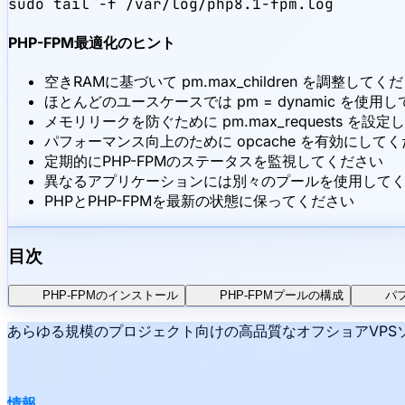
sudo tail -f /var/log/php8.1-fpm.log
PHP-FPM最適化のヒント
空きRAMに基づいて pm.max_children を調整してく
ほとんどのユースケースでは pm = dynamic を使用
メモリリークを防ぐために pm.max_requests を設
パフォーマンス向上のために opcache を有効にして
定期的にPHP-FPMのステータスを監視してください
異なるアプリケーションには別々のプールを使用して
PHPとPHP-FPMを最新の状態に保ってください
目次
PHP-FPMのインストール
PHP-FPMプールの構成
パ
あらゆる規模のプロジェクト向けの高品質なオフショアVPSソ
情報