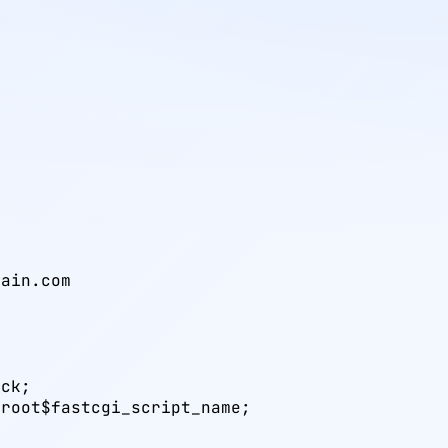
ain.com

ck;

root$fastcgi_script_name;
