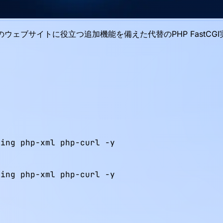
は、高トラフィックのウェブサイトに役立つ追加機能を備えた代替のPHP 
ing php-xml php-curl -y

ing php-xml php-curl -y
