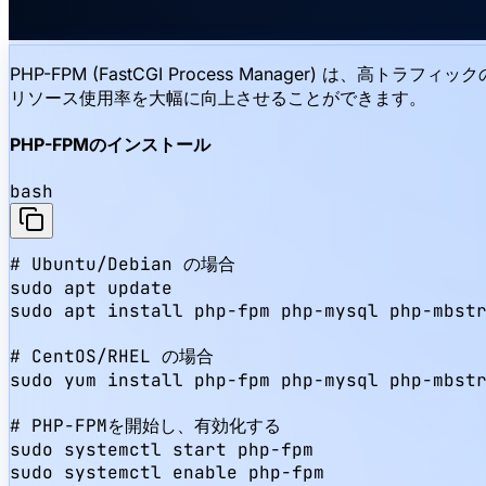
PHP-FPM (FastCGI Process Manager) 
リソース使用率を大幅に向上させることができます。
PHP-FPMのインストール
bash
# Ubuntu/Debian の場合

sudo apt update

sudo apt install php-fpm php-mysql php-mbstr
# CentOS/RHEL の場合

sudo yum install php-fpm php-mysql php-mbstr
# PHP-FPMを開始し、有効化する

sudo systemctl start php-fpm

sudo systemctl enable php-fpm