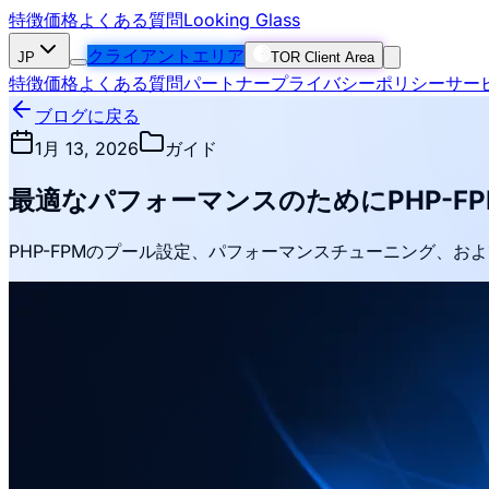
特徴
価格
よくある質問
Looking Glass
クライアントエリア
JP
TOR Client Area
特徴
価格
よくある質問
パートナー
プライバシーポリシー
サー
ブログに戻る
1月 13, 2026
ガイド
最適なパフォーマンスのためにPHP-F
PHP-FPMのプール設定、パフォーマンスチューニング、およ