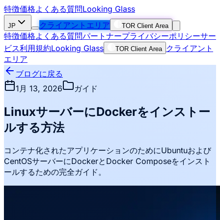
特徴
価格
よくある質問
Looking Glass
クライアントエリア
JP
TOR Client Area
特徴
価格
よくある質問
パートナー
プライバシーポリシー
サー
ビス利用規約
Looking Glass
クライアント
TOR Client Area
エリア
ブログに戻る
1月 13, 2026
ガイド
LinuxサーバーにDockerをインストー
ルする方法
コンテナ化されたアプリケーションのためにUbuntuおよび
CentOSサーバーにDockerとDocker Composeをインスト
ールするための完全ガイド。