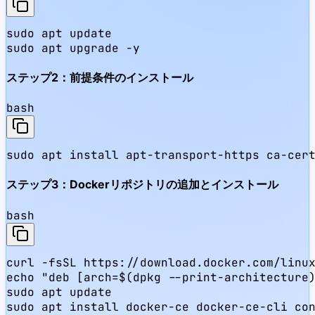
sudo apt update

sudo apt upgrade -y
ステップ2：前提条件のインストール
bash
sudo apt install apt-transport-https ca-cer
ステップ3：Dockerリポジトリの追加とインストール
bash
curl -fsSL https://download.docker.com/linux
echo "deb [arch=$(dpkg --print-architecture)
sudo apt update

sudo apt install docker-ce docker-ce-cli co