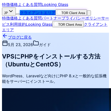
特徴
価格
よくある質問
Looking Glass
クライアントエリア
JP
TOR Client Area
特徴
価格
よくある質問
パートナー
プライバシーポリシー
サー
ビス利用規約
Looking Glass
クライアント
TOR Client Area
エリア
ブログに戻る
5月 23, 2026
ガイド
VPSにPHPをインストールする方法
（UbuntuとCentOS）
WordPress、Laravelなど向けにPHP 8.xと一般的な拡張機
能をサーバーにインストール。