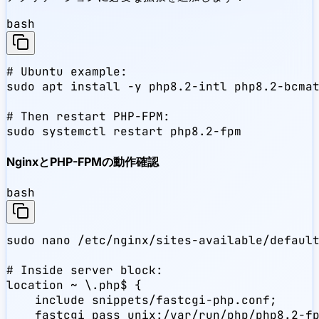
bash
# Ubuntu example:

sudo apt install -y php8.2-intl php8.2-bcmat
# Then restart PHP-FPM:

sudo systemctl restart php8.2-fpm
NginxとPHP-FPMの動作確認
bash
sudo nano /etc/nginx/sites-available/default
# Inside server block:

location ~ \.php$ {

    include snippets/fastcgi-php.conf;

    fastcgi_pass unix:/var/run/php/php8.2-fp