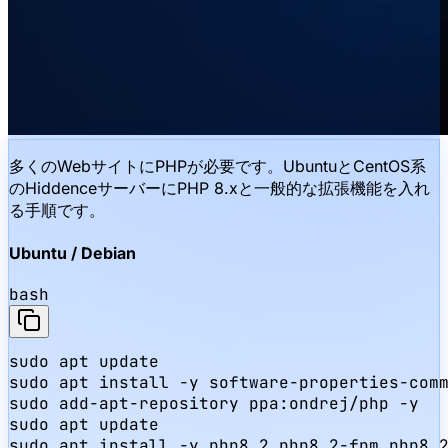
多くのWebサイトにPHPが必要です。UbuntuとCentOS系
のHiddenceサーバーにPHP 8.xと一般的な拡張機能を入れ
る手順です。
Ubuntu / Debian
bash
sudo apt update

sudo apt install -y software-properties-comm
sudo add-apt-repository ppa:ondrej/php -y

sudo apt update

sudo apt install -y php8.2 php8.2-fpm php8.2