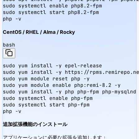
sudo systemctl enable php8.2-fpm

sudo systemctl start php8.2-fpm

php -v
CentOS / RHEL / Alma / Rocky
bash
sudo yum install -y epel-release

sudo yum install -y https://rpms.remirepo.ne
sudo yum module reset php -y

sudo yum module enable php:remi-8.2 -y

sudo yum install -y php php-fpm php-mysqlnd 
sudo systemctl enable php-fpm

sudo systemctl start php-fpm

php -v
追加拡張機能のインストール
アプリケーションに必要な拡張を追加します：