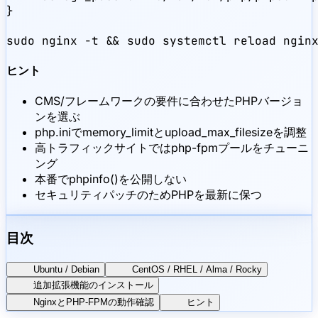
}

sudo nginx -t && sudo systemctl reload ngin
ヒント
CMS/フレームワークの要件に合わせたPHPバージョ
ンを選ぶ
php.iniでmemory_limitとupload_max_filesizeを調整
高トラフィックサイトではphp-fpmプールをチューニ
ング
本番でphpinfo()を公開しない
セキュリティパッチのためPHPを最新に保つ
目次
Ubuntu / Debian
CentOS / RHEL / Alma / Rocky
追加拡張機能のインストール
NginxとPHP-FPMの動作確認
ヒント