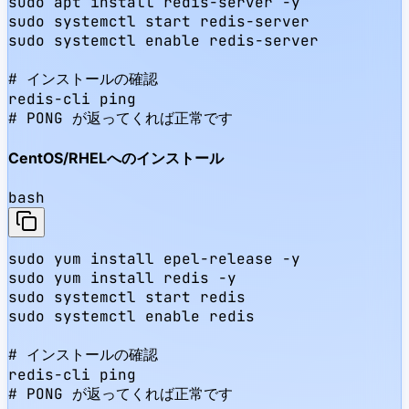
sudo apt install redis-server -y

sudo systemctl start redis-server

sudo systemctl enable redis-server

# インストールの確認

redis-cli ping

# PONG が返ってくれば正常です
CentOS/RHELへのインストール
bash
sudo yum install epel-release -y

sudo yum install redis -y

sudo systemctl start redis

sudo systemctl enable redis

# インストールの確認

redis-cli ping

# PONG が返ってくれば正常です