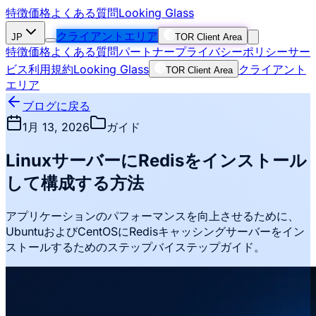
特徴
価格
よくある質問
Looking Glass
クライアントエリア
JP
TOR Client Area
特徴
価格
よくある質問
パートナー
プライバシーポリシー
サー
ビス利用規約
Looking Glass
クライアント
TOR Client Area
エリア
ブログに戻る
1月 13, 2026
ガイド
LinuxサーバーにRedisをインストール
して構成する方法
アプリケーションのパフォーマンスを向上させるために、
UbuntuおよびCentOSにRedisキャッシングサーバーをイン
ストールするためのステップバイステップガイド。