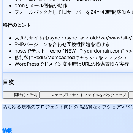
cronとメール送信が動作
フォールバックとして旧サーバーを24〜48時間稼働さ
移行のヒント
大きなサイトはrsync：rsync -avz old:/var/www/site/ n
PHPバージョンを合わせ互換性問題を避ける
hostsでテスト：echo "NEW_IP yourdomain.com" >> /
移行後にRedis/Memcachedキャッシュをフラッシュ
WordPressでドメイン変更時はURLの検索置換を実行
目次
開始前の準備
ステップ1：サイトファイルをバックアップ
あらゆる規模のプロジェクト向けの高品質なオフショアVPSソ
情報