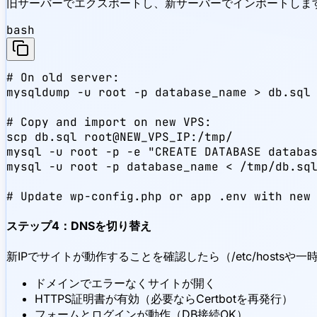
旧サーバーでエクスポートし、新サーバーでインポートしま
bash
# On old server:

mysqldump -u root -p database_name > db.sql

# Copy and import on new VPS:

scp db.sql root@NEW_VPS_IP:/tmp/

mysql -u root -p -e "CREATE DATABASE databas
mysql -u root -p database_name < /tmp/db.sql
# Update wp-config.php or app .env with new
ステップ4：DNSを切り替え
新IPでサイトが動作することを確認したら（/etc/hostsや
ドメインでエラーなくサイトが開く
HTTPS証明書が有効（必要ならCertbotを再発行）
フォームとログインが動作（DB接続OK）