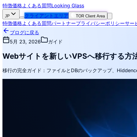
特徴
価格
よくある質問
Looking Glass
クライアントエリア
JP
TOR Client Area
特徴
価格
よくある質問
パートナー
プライバシーポリシー
サー
ブログに戻る
5月 23, 2026
ガイド
Webサイトを新しいVPSへ移行する方
移行の完全ガイド：ファイルとDBのバックアップ、Hiddenc