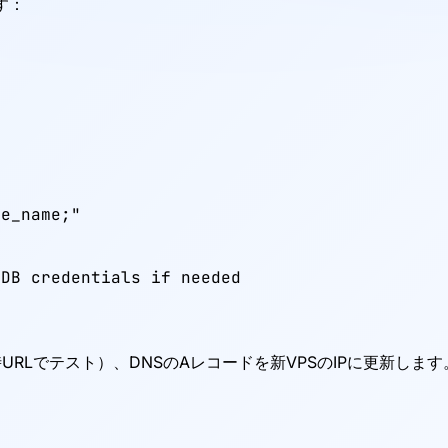
す：
e_name;"



 DB credentials if needed
一時URLでテスト）、DNSのAレコードを新VPSのIPに更新し