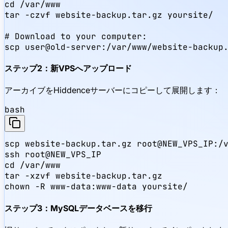
cd /var/www

tar -czvf website-backup.tar.gz yoursite/

# Download to your computer:

scp user@old-server:/var/www/website-backup
ステップ2：新VPSへアップロード
アーカイブをHiddenceサーバーにコピーして展開します：
bash
scp website-backup.tar.gz root@NEW_VPS_IP:/v
ssh root@NEW_VPS_IP

cd /var/www

tar -xzvf website-backup.tar.gz

chown -R www-data:www-data yoursite/
ステップ3：MySQLデータベースを移行